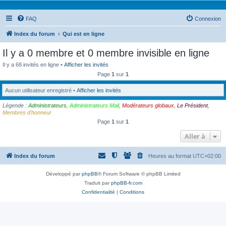
FAQ
Connexion
Index du forum
Qui est en ligne
Il y a 0 membre et 0 membre invisible en ligne
Il y a 68 invités en ligne •
Afficher les invités
Page
1
sur
1
Aucun utilisateur enregistré •
Afficher les invités
Légende :
Administrateurs
,
Administrateurs Mail
,
Modérateurs globaux
,
Le Président
,
Membres d'honneur
Page
1
sur
1
Aller à
Index du forum
Heures au format
UTC+02:00
Développé par
phpBB
® Forum Software © phpBB Limited
Traduit par
phpBB-fr.com
Confidentialité
|
Conditions