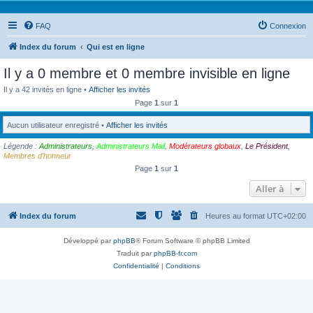
FAQ
Connexion
Index du forum
Qui est en ligne
Il y a 0 membre et 0 membre invisible en ligne
Il y a 42 invités en ligne •
Afficher les invités
Page
1
sur
1
Aucun utilisateur enregistré •
Afficher les invités
Légende :
Administrateurs
,
Administrateurs Mail
,
Modérateurs globaux
,
Le Président
,
Membres d'honneur
Page
1
sur
1
Aller à
Index du forum
Heures au format
UTC+02:00
Développé par
phpBB
® Forum Software © phpBB Limited
Traduit par
phpBB-fr.com
Confidentialité
|
Conditions