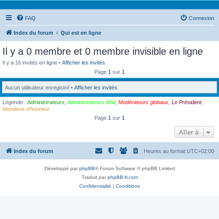
FAQ
Connexion
Index du forum
Qui est en ligne
Il y a 0 membre et 0 membre invisible en ligne
Il y a 16 invités en ligne •
Afficher les invités
Page
1
sur
1
Aucun utilisateur enregistré •
Afficher les invités
Légende :
Administrateurs
,
Administrateurs Mail
,
Modérateurs globaux
,
Le Président
,
Membres d'honneur
Page
1
sur
1
Aller à
Index du forum
Heures au format
UTC+02:00
Développé par
phpBB
® Forum Software © phpBB Limited
Traduit par
phpBB-fr.com
Confidentialité
|
Conditions