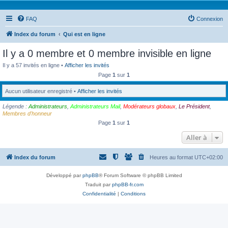
FAQ
Connexion
Index du forum
Qui est en ligne
Il y a 0 membre et 0 membre invisible en ligne
Il y a 57 invités en ligne •
Afficher les invités
Page
1
sur
1
Aucun utilisateur enregistré •
Afficher les invités
Légende :
Administrateurs
,
Administrateurs Mail
,
Modérateurs globaux
,
Le Président
,
Membres d'honneur
Page
1
sur
1
Aller à
Index du forum
Heures au format
UTC+02:00
Développé par
phpBB
® Forum Software © phpBB Limited
Traduit par
phpBB-fr.com
Confidentialité
|
Conditions