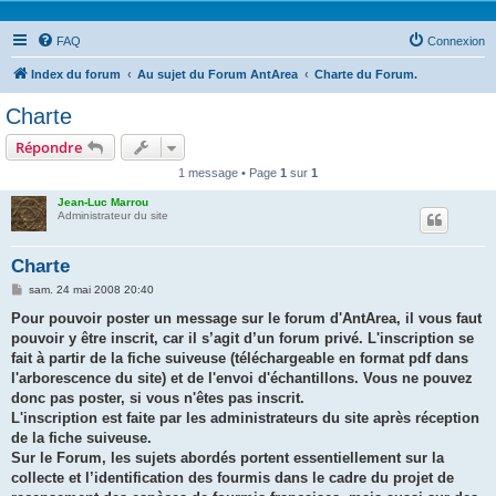
FAQ
Connexion
Index du forum
Au sujet du Forum AntArea
Charte du Forum.
Charte
Répondre
1 message • Page
1
sur
1
Jean-Luc Marrou
Administrateur du site
Charte
M
sam. 24 mai 2008 20:40
e
s
Pour pouvoir poster un message sur le forum d'AntArea, il vous faut
s
pouvoir y être inscrit, car il s’agit d’un forum privé. L'inscription se
a
g
fait à partir de la fiche suiveuse (téléchargeable en format pdf dans
e
l'arborescence du site) et de l'envoi d'échantillons. Vous ne pouvez
donc pas poster, si vous n'êtes pas inscrit.
L'inscription est faite par les administrateurs du site après réception
de la fiche suiveuse.
Sur le Forum, les sujets abordés portent essentiellement sur la
collecte et l’identification des fourmis dans le cadre du projet de