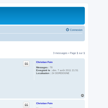
Connexion
3 messages • Page
1
sur
1
Christian Foin
Messages :
78
Enregistré le :
dim. 7 août 2011 21:51
Localisation :
24 DORDOGNE
H
a
u
Christian Foin
t