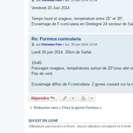
par
Christian Foin
»
jeu. 26 juin 2014 12:09
e
s
Vendredi 20 Juin 2014
s
a
g
Temps lourd et orageux, température entre 25° et 30°.
e
Essaimage de F.cunicularia en Dordogne 24 secteur de Sarl
Re: Formica cunicularia
M
par
Christian Foin
»
lun. 30 juin 2014 12:34
e
s
Lundi 30 juin 2014. 25km de Sarlat.
s
a
g
11h45.
e
Passages nuageux, températures autour de 20°sous abri ou 
Pas de vent.
Essaimage diffus de
F.cunicularia
. 2 gynes courant sur la r
Répondre
Retourner vers « Chez le genre Formica »
QUI EST EN LIGNE
Utilisateurs parcourant ce forum : Aucun utilisateur enregistré et 0 invité