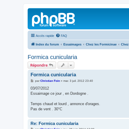
Accès rapide
FAQ
Index du forum
Essaimages
Chez les Formicinae
Chez
Formica cunicularia
Répondre
Formica cunicularia
M
par
Christian Foin
»
mar. 3 juil. 2012 23:40
e
s
03/07/2012
s
Essaimage ce jour , en Dordogne .
a
g
e
Temps chaud et lourd , annonce d'orages.
Pas de vent . 30°C
Re: Formica cunicularia
M