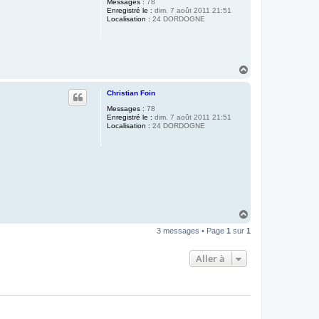
Messages :
78
Enregistré le :
dim. 7 août 2011 21:51
Localisation :
24 DORDOGNE
H
a
u
Christian Foin
t
Messages :
78
Enregistré le :
dim. 7 août 2011 21:51
Localisation :
24 DORDOGNE
H
a
3 messages • Page
1
sur
1
u
t
Aller à