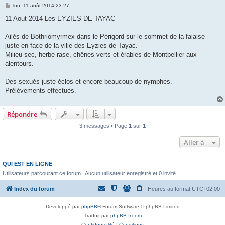
M
lun. 11 août 2014 23:27
e
s
11 Aout 2014 Les EYZIES DE TAYAC
s
a
g
Ailés de Bothriomyrmex dans le Périgord sur le sommet de la falaise
e
juste en face de la ville des Eyzies de Tayac.
Milieu sec, herbe rase, chênes verts et érables de Montpellier aux
alentours.
Des sexués juste éclos et encore beaucoup de nymphes.
Prélèvements effectués.
Répondre
3 messages • Page
1
sur
1
Aller à
QUI EST EN LIGNE
Utilisateurs parcourant ce forum : Aucun utilisateur enregistré et 0 invité
Index du forum
Heures au format
UTC+02:00
Développé par
phpBB
® Forum Software © phpBB Limited
Traduit par
phpBB-fr.com
Confidentialité
|
Conditions