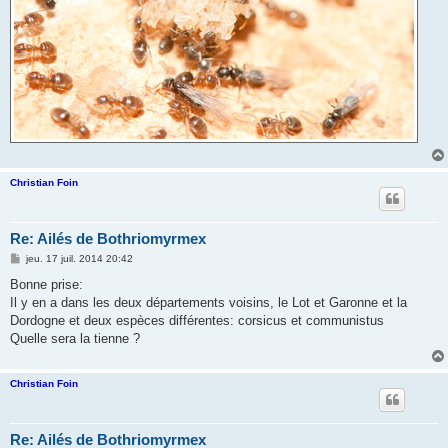
Christian Foin
Re: Ailés de Bothriomyrmex
M
jeu. 17 juil. 2014 20:42
e
s
Bonne prise:
s
Il y en a dans les deux départements voisins, le Lot et Garonne et la
a
g
Dordogne et deux espèces différentes: corsicus et communistus
e
Quelle sera la tienne ?
Christian Foin
Re: Ailés de Bothriomyrmex