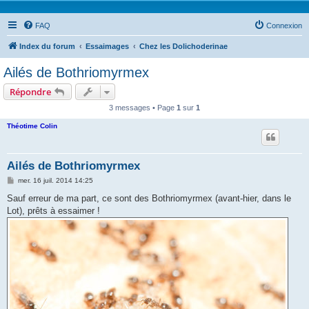
FAQ
Connexion
Index du forum
Essaimages
Chez les Dolichoderinae
Ailés de Bothriomyrmex
Répondre
3 messages • Page
1
sur
1
Théotime Colin
Ailés de Bothriomyrmex
M
mer. 16 juil. 2014 14:25
e
s
Sauf erreur de ma part, ce sont des Bothriomyrmex (avant-hier, dans le
s
Lot), prêts à essaimer !
a
g
e