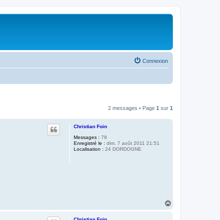
Connexion
2 messages • Page
1
sur
1
Christian Foin
Messages :
78
Enregistré le :
dim. 7 août 2011 21:51
Localisation :
24 DORDOGNE
H
a
u
Christian Foin