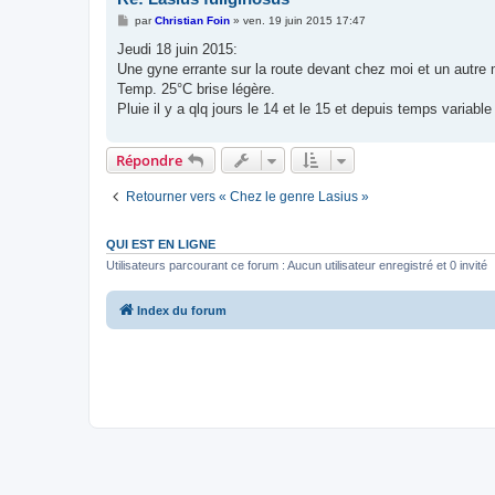
M
par
Christian Foin
»
ven. 19 juin 2015 17:47
e
s
Jeudi 18 juin 2015:
s
Une gyne errante sur la route devant chez moi et un autre 
a
g
Temp. 25°C brise légère.
e
Pluie il y a qlq jours le 14 et le 15 et depuis temps varia
Répondre
Retourner vers « Chez le genre Lasius »
QUI EST EN LIGNE
Utilisateurs parcourant ce forum : Aucun utilisateur enregistré et 0 invité
Index du forum