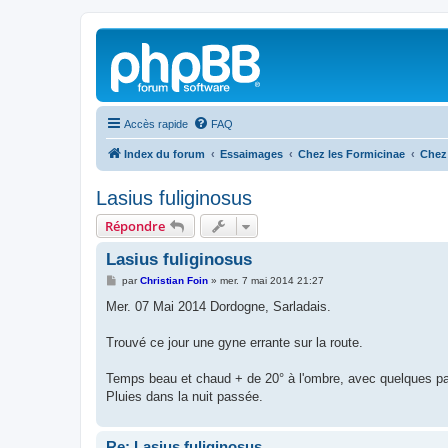
Accès rapide
FAQ
Index du forum
Essaimages
Chez les Formicinae
Chez 
Lasius fuliginosus
Répondre
Lasius fuliginosus
M
par
Christian Foin
»
mer. 7 mai 2014 21:27
e
s
Mer. 07 Mai 2014 Dordogne, Sarladais.
s
a
g
Trouvé ce jour une gyne errante sur la route.
e
Temps beau et chaud + de 20° à l'ombre, avec quelques p
Pluies dans la nuit passée.
Re: Lasius fuliginosus