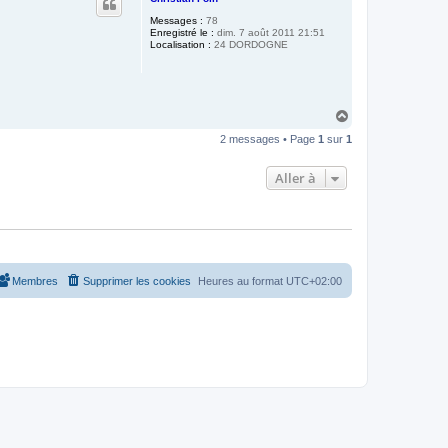
t
Messages :
78
Enregistré le :
dim. 7 août 2011 21:51
Localisation :
24 DORDOGNE
H
a
2 messages • Page
1
sur
1
u
t
Aller à
Membres
Supprimer les cookies
Heures au format
UTC+02:00