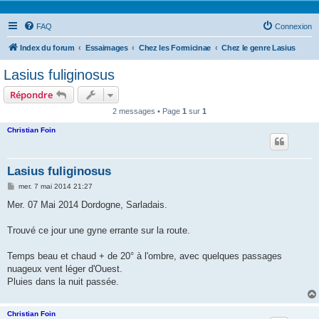
FAQ
Connexion
Index du forum
Essaimages
Chez les Formicinae
Chez le genre Lasius
Lasius fuliginosus
Répondre
2 messages • Page
1
sur
1
Christian Foin
Lasius fuliginosus
M
mer. 7 mai 2014 21:27
e
s
Mer. 07 Mai 2014 Dordogne, Sarladais.
s
a
g
Trouvé ce jour une gyne errante sur la route.
e
Temps beau et chaud + de 20° à l'ombre, avec quelques passages
nuageux vent léger d'Ouest.
Pluies dans la nuit passée.
Christian Foin