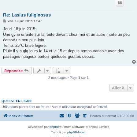
Re: Lasius fuliginosus
M
ven. 19 juin 2015 17:47
e
s
Jeudi 18 juin 2015:
s
Une gyne errante sur la route devant chez moi et un autre morte un peu
a
g
écrasé un peu plus loin.
e
Temp. 25°C brise légère.
Pluie il y a qlq jours le 14 et le 15 et depuis temps variable avec des
passages nuageux parfois quelques gouttes depuis.
Répondre
2 messages • Page
1
sur
1
Aller à
QUI EST EN LIGNE
Utilisateurs parcourant ce forum : Aucun utilisateur enregistré et 0 invité
Index du forum
Heures au format
UTC+02:00
Développé par
phpBB
® Forum Software © phpBB Limited
Traduit par
phpBB-fr.com