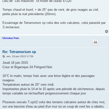
Lieu dit "Les maurices" St Astier de Duras 47120
Temps chaud et lourd, + de 25° pas de vent, de gros nuages au ciel,
petite pluie la nuit précédente (20mm).
Essaimage de
Tetramorium sp
celui des sols calcaires, celui parasité par
S.testaceus
.
Christian Foin
Re: Tetramorium sp
M
ven. 19 juin 2015 17:56
e
s
Jeudi 18 juin 2015
s
Coux et Bigaroque 24 Périgord Noir.
a
g
e
16°C le matin, temps frais avec une brise légère et des passages
nuageux.
Température autour de 25° vers midi.
Importantes pluie le 14 et le 15 après une période de sècheresse, depuis
temps variable se réchauffant progressivement chaque jour.
Plusieurs sexués T.spU2 celui des terrains calcaires autour de chez moi,
sur une bassine d'eau au pied d'un mur où un coup de vent les a rabattu.