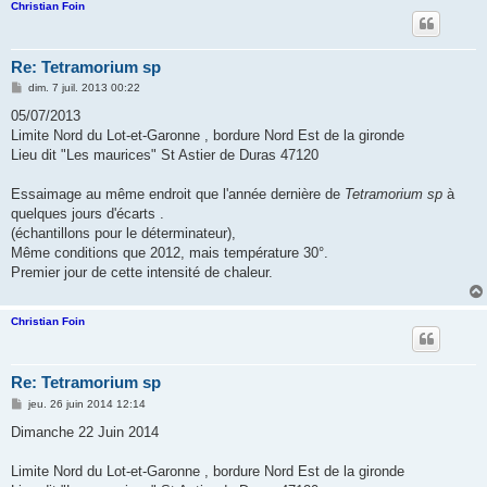
Christian Foin
Re: Tetramorium sp
M
dim. 7 juil. 2013 00:22
e
s
05/07/2013
s
Limite Nord du Lot-et-Garonne , bordure Nord Est de la gironde
a
g
Lieu dit "Les maurices" St Astier de Duras 47120
e
Essaimage au même endroit que l'année dernière de
Tetramorium sp
à
quelques jours d'écarts .
(échantillons pour le déterminateur),
Même conditions que 2012, mais température 30°.
Premier jour de cette intensité de chaleur.
Christian Foin
Re: Tetramorium sp
M
jeu. 26 juin 2014 12:14
e
s
Dimanche 22 Juin 2014
s
a
g
Limite Nord du Lot-et-Garonne , bordure Nord Est de la gironde
e