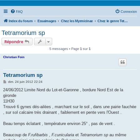
FAQ
Connexion
Index du forum
Essaimages
Chez les Myrmicinae
Chez le genre Tetramorium
Tetramorium sp
Répondre
5 messages • Page
1
sur
1
Christian Foin
Tetramorium sp
M
dim. 24 juin 2012 22:24
e
s
24/06/2012 Limite Nord du Lot-et-Garonne , bordure Nord Est de la
s
gironde
a
g
11H30
e
Trouvé 6 gynes dés-ailées , marchant sur le sol , dans une pairie fauchée
, sur sol calcaire très drainant , faiblement en pente vers l'Ouest .
Beau temps éclatant , température environ 25° , pas de vent .
Beaucoup de
F.rufibarbis
,
F.cunicularia
et
Tetramorium sp
au même