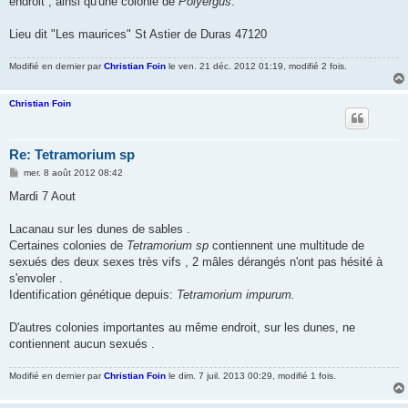
endroit , ainsi qu'une colonie de
Polyergus
.
Lieu dit "Les maurices" St Astier de Duras 47120
Modifié en dernier par
Christian Foin
le ven. 21 déc. 2012 01:19, modifié 2 fois.
Christian Foin
Re: Tetramorium sp
M
mer. 8 août 2012 08:42
e
s
Mardi 7 Aout
s
a
g
Lacanau sur les dunes de sables .
e
Certaines colonies de
Tetramorium sp
contiennent une multitude de
sexués des deux sexes très vifs , 2 mâles dérangés n'ont pas hésité à
s'envoler .
Identification génétique depuis:
Tetramorium impurum.
D'autres colonies importantes au même endroit, sur les dunes, ne
contiennent aucun sexués .
Modifié en dernier par
Christian Foin
le dim. 7 juil. 2013 00:29, modifié 1 fois.