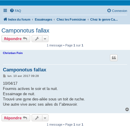
FAQ
Connexion
Index du forum
Essaimages
Chez les Formicinae
Chez le genre Camponotus
Camponotus fallax
Répondre
1 message • Page
1
sur
1
Christian Foin
Camponotus fallax
M
lun. 10 avr. 2017 09:28
e
s
10/04/17
s
Fourmis actives le soir et la nuit.
a
g
Essaimage de nuit.
e
Trouvé une gyne des-ailée sous un toit de ruche.
Une autre vive avec ses ailes ds l"abreuvoir.
Répondre
1 message • Page
1
sur
1