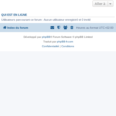
Aller à
QUI EST EN LIGNE
Utilisateurs parcourant ce forum : Aucun utilisateur enregistré et 0 invité
Index du forum
Heures au format
UTC+02:00
Développé par
phpBB
® Forum Software © phpBB Limited
Traduit par
phpBB-fr.com
Confidentialité
|
Conditions