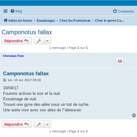
FAQ
Connexion
Index du forum
Essaimages
Chez les Formicinae
Chez le genre Camponotus
Camponotus fallax
Répondre
1 message • Page
1
sur
1
Christian Foin
Camponotus fallax
M
lun. 10 avr. 2017 09:28
e
s
10/04/17
s
Fourmis actives le soir et la nuit.
a
g
Essaimage de nuit.
e
Trouvé une gyne des-ailée sous un toit de ruche.
Une autre vive avec ses ailes ds l"abreuvoir.
Répondre
1 message • Page
1
sur
1