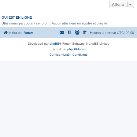
Aller à
QUI EST EN LIGNE
Utilisateurs parcourant ce forum : Aucun utilisateur enregistré et 0 invité
Index du forum
Heures au format
UTC+02:00
Développé par
phpBB
® Forum Software © phpBB Limited
Traduit par
phpBB-fr.com
Confidentialité
|
Conditions