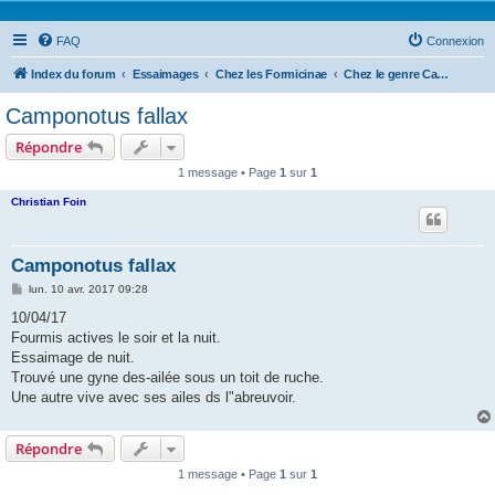
FAQ
Connexion
Index du forum
Essaimages
Chez les Formicinae
Chez le genre Camponotus
Camponotus fallax
Répondre
1 message • Page
1
sur
1
Christian Foin
Camponotus fallax
M
lun. 10 avr. 2017 09:28
e
s
10/04/17
s
Fourmis actives le soir et la nuit.
a
g
Essaimage de nuit.
e
Trouvé une gyne des-ailée sous un toit de ruche.
Une autre vive avec ses ailes ds l"abreuvoir.
Répondre
1 message • Page
1
sur
1