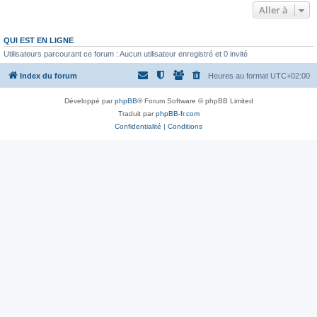
Aller à
QUI EST EN LIGNE
Utilisateurs parcourant ce forum : Aucun utilisateur enregistré et 0 invité
Index du forum
Heures au format
UTC+02:00
Développé par
phpBB
® Forum Software © phpBB Limited
Traduit par
phpBB-fr.com
Confidentialité
|
Conditions