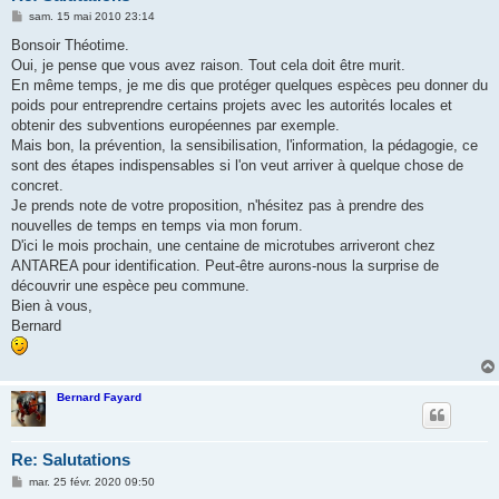
M
sam. 15 mai 2010 23:14
e
s
Bonsoir Théotime.
s
Oui, je pense que vous avez raison. Tout cela doit être murit.
a
g
En même temps, je me dis que protéger quelques espèces peu donner du
e
poids pour entreprendre certains projets avec les autorités locales et
obtenir des subventions européennes par exemple.
Mais bon, la prévention, la sensibilisation, l'information, la pédagogie, ce
sont des étapes indispensables si l'on veut arriver à quelque chose de
concret.
Je prends note de votre proposition, n'hésitez pas à prendre des
nouvelles de temps en temps via mon forum.
D'ici le mois prochain, une centaine de microtubes arriveront chez
ANTAREA pour identification. Peut-être aurons-nous la surprise de
découvrir une espèce peu commune.
Bien à vous,
Bernard
Bernard Fayard
Re: Salutations
M
mar. 25 févr. 2020 09:50
e