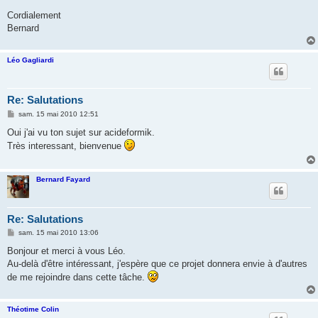
Cordialement
Bernard
Léo Gagliardi
Re: Salutations
M
sam. 15 mai 2010 12:51
e
s
Oui j'ai vu ton sujet sur acideformik.
s
Très interessant, bienvenue
a
g
e
Bernard Fayard
Re: Salutations
M
sam. 15 mai 2010 13:06
e
s
Bonjour et merci à vous Léo.
s
Au-delà d'être intéressant, j'espère que ce projet donnera envie à d'autres
a
g
de me rejoindre dans cette tâche.
e
Théotime Colin