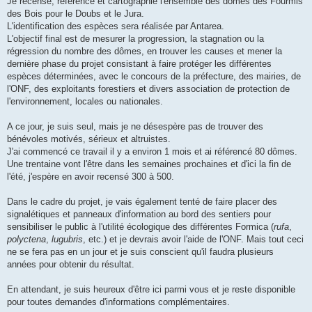
Je recense, référence et cartographie l'ensemble des dômes des Fourmis
des Bois pour le Doubs et le Jura.
L'identification des espèces sera réalisée par Antarea.
L'objectif final est de mesurer la progression, la stagnation ou la
régression du nombre des dômes, en trouver les causes et mener la
dernière phase du projet consistant à faire protéger les différentes
espèces déterminées, avec le concours de la préfecture, des mairies, de
l'ONF, des exploitants forestiers et divers association de protection de
l'environnement, locales ou nationales.
A ce jour, je suis seul, mais je ne désespère pas de trouver des
bénévoles motivés, sérieux et altruistes.
J'ai commencé ce travail il y a environ 1 mois et ai référencé 80 dômes.
Une trentaine vont l'être dans les semaines prochaines et d'ici la fin de
l'été, j'espère en avoir recensé 300 à 500.
Dans le cadre du projet, je vais également tenté de faire placer des
signalétiques et panneaux d'information au bord des sentiers pour
sensibiliser le public à l'utilité écologique des différentes Formica (
rufa
,
polyctena
,
lugubris
, etc.) et je devrais avoir l'aide de l'ONF. Mais tout ceci
ne se fera pas en un jour et je suis conscient qu'il faudra plusieurs
années pour obtenir du résultat.
En attendant, je suis heureux d'être ici parmi vous et je reste disponible
pour toutes demandes d'informations complémentaires.