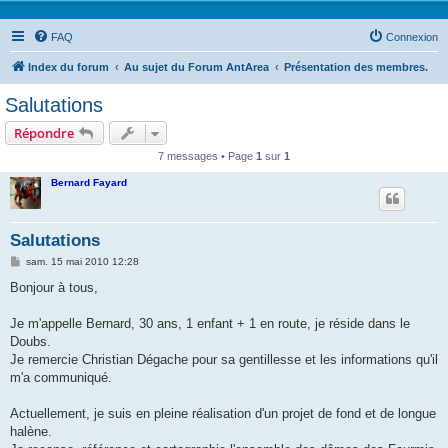
FAQ
Connexion
Index du forum
Au sujet du Forum AntArea
Présentation des membres.
Salutations
Répondre
7 messages • Page
1
sur
1
Bernard Fayard
Salutations
M
sam. 15 mai 2010 12:28
e
s
Bonjour à tous,
s
a
g
Je m'appelle Bernard, 30 ans, 1 enfant + 1 en route, je réside dans le
e
Doubs.
Je remercie Christian Dégache pour sa gentillesse et les informations qu'il
m'a communiqué.
Actuellement, je suis en pleine réalisation d'un projet de fond et de longue
halène.