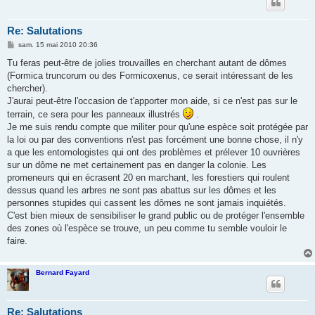
Re: Salutations
M
sam. 15 mai 2010 20:36
e
s
Tu feras peut-être de jolies trouvailles en cherchant autant de dômes
s
(Formica truncorum ou des Formicoxenus, ce serait intéressant de les
a
g
chercher).
e
J'aurai peut-être l'occasion de t'apporter mon aide, si ce n'est pas sur le
terrain, ce sera pour les panneaux illustrés
.
Je me suis rendu compte que militer pour qu'une espèce soit protégée par
la loi ou par des conventions n'est pas forcément une bonne chose, il n'y
a que les entomologistes qui ont des problèmes et prélever 10 ouvrières
sur un dôme ne met certainement pas en danger la colonie. Les
promeneurs qui en écrasent 20 en marchant, les forestiers qui roulent
dessus quand les arbres ne sont pas abattus sur les dômes et les
personnes stupides qui cassent les dômes ne sont jamais inquiétés.
C'est bien mieux de sensibiliser le grand public ou de protéger l'ensemble
des zones où l'espèce se trouve, un peu comme tu semble vouloir le
faire.
Bernard Fayard
Re: Salutations