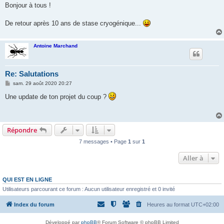
s
Bonjour à tous !
s
a
g
De retour après 10 ans de stase cryogénique...
e
Antoine Marchand
Re: Salutations
M
sam. 29 août 2020 20:27
e
s
Une update de ton projet du coup ?
s
a
g
e
Répondre
7 messages • Page
1
sur
1
Aller à
QUI EST EN LIGNE
Utilisateurs parcourant ce forum : Aucun utilisateur enregistré et 0 invité
Index du forum
Heures au format
UTC+02:00
Développé par
phpBB
® Forum Software © phpBB Limited