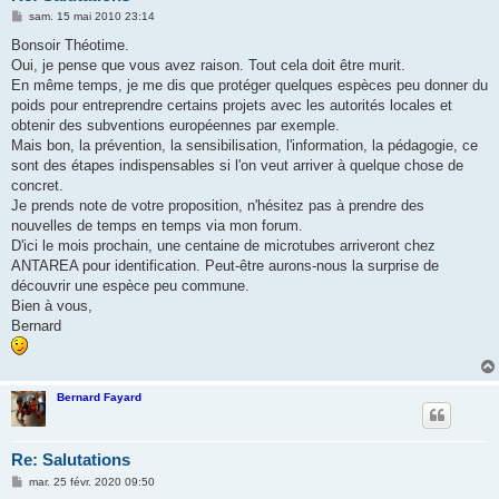
M
sam. 15 mai 2010 23:14
e
s
Bonsoir Théotime.
s
Oui, je pense que vous avez raison. Tout cela doit être murit.
a
g
En même temps, je me dis que protéger quelques espèces peu donner du
e
poids pour entreprendre certains projets avec les autorités locales et
obtenir des subventions européennes par exemple.
Mais bon, la prévention, la sensibilisation, l'information, la pédagogie, ce
sont des étapes indispensables si l'on veut arriver à quelque chose de
concret.
Je prends note de votre proposition, n'hésitez pas à prendre des
nouvelles de temps en temps via mon forum.
D'ici le mois prochain, une centaine de microtubes arriveront chez
ANTAREA pour identification. Peut-être aurons-nous la surprise de
découvrir une espèce peu commune.
Bien à vous,
Bernard
Bernard Fayard
Re: Salutations
M
mar. 25 févr. 2020 09:50
e