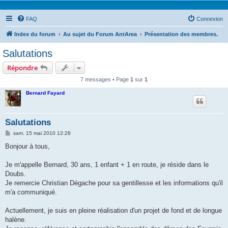
FAQ
Connexion
Index du forum
Au sujet du Forum AntArea
Présentation des membres.
Salutations
Répondre
7 messages • Page
1
sur
1
Bernard Fayard
Salutations
M
sam. 15 mai 2010 12:28
e
s
Bonjour à tous,
s
a
g
Je m'appelle Bernard, 30 ans, 1 enfant + 1 en route, je réside dans le
e
Doubs.
Je remercie Christian Dégache pour sa gentillesse et les informations qu'il
m'a communiqué.
Actuellement, je suis en pleine réalisation d'un projet de fond et de longue
halène.