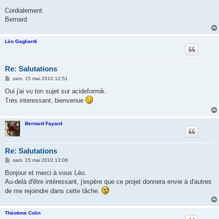
Cordialement
Bernard
Léo Gagliardi
Re: Salutations
M
sam. 15 mai 2010 12:51
e
s
Oui j'ai vu ton sujet sur acideformik.
s
Très interessant, bienvenue
a
g
e
Bernard Fayard
Re: Salutations
M
sam. 15 mai 2010 13:06
e
s
Bonjour et merci à vous Léo.
s
Au-delà d'être intéressant, j'espère que ce projet donnera envie à d'autres
a
g
de me rejoindre dans cette tâche.
e
Théotime Colin