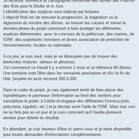
Je recense, référence et cartographie l'ensemble des dômes des Fourmis
des Bois pour le Doubs et le Jura.
L'identification des espèces sera réalisée par Antarea.
L'objectif final est de mesurer la progression, la stagnation ou la
régression du nombre des dômes, en trouver les causes et mener la
dernière phase du projet consistant à faire protéger les différentes
espèces déterminées, avec le concours de la préfecture, des mairies, de
l'ONF, des exploitants forestiers et divers association de protection de
l'environnement, locales ou nationales.
A ce jour, je suis seul, mais je ne désespère pas de trouver des
bénévoles motivés, sérieux et altruistes.
J'ai commencé ce travail il y a environ 1 mois et ai référencé 80 dômes.
Une trentaine vont l'être dans les semaines prochaines et d'ici la fin de
l'été, j'espère en avoir recensé 300 à 500.
Dans le cadre du projet, je vais également tenté de faire placer des
signalétiques et panneaux d'information au bord des sentiers pour
sensibiliser le public à l'utilité écologique des différentes Formica (
rufa
,
polyctena
,
lugubris
, etc.) et je devrais avoir l'aide de l'ONF. Mais tout ceci
ne se fera pas en un jour et je suis conscient qu'il faudra plusieurs
années pour obtenir du résultat.
En attendant, je suis heureux d'être ici parmi vous et je reste disponible
pour toutes demandes d'informations complémentaires.