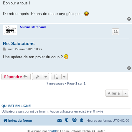
s
Bonjour à tous !
s
a
g
De retour après 10 ans de stase cryogénique...
e
Antoine Marchand
Re: Salutations
M
sam. 29 août 2020 20:27
e
s
Une update de ton projet du coup ?
s
a
g
e
Répondre
7 messages • Page
1
sur
1
Aller à
QUI EST EN LIGNE
Utilisateurs parcourant ce forum : Aucun utilisateur enregistré et 0 invité
Index du forum
Heures au format
UTC+02:00
Développé par
phpBB
® Forum Software © phpBB Limited