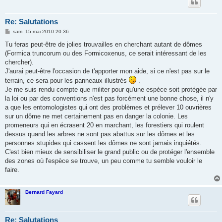
Re: Salutations
M
sam. 15 mai 2010 20:36
e
s
Tu feras peut-être de jolies trouvailles en cherchant autant de dômes
s
(Formica truncorum ou des Formicoxenus, ce serait intéressant de les
a
g
chercher).
e
J'aurai peut-être l'occasion de t'apporter mon aide, si ce n'est pas sur le
terrain, ce sera pour les panneaux illustrés
.
Je me suis rendu compte que militer pour qu'une espèce soit protégée par
la loi ou par des conventions n'est pas forcément une bonne chose, il n'y
a que les entomologistes qui ont des problèmes et prélever 10 ouvrières
sur un dôme ne met certainement pas en danger la colonie. Les
promeneurs qui en écrasent 20 en marchant, les forestiers qui roulent
dessus quand les arbres ne sont pas abattus sur les dômes et les
personnes stupides qui cassent les dômes ne sont jamais inquiétés.
C'est bien mieux de sensibiliser le grand public ou de protéger l'ensemble
des zones où l'espèce se trouve, un peu comme tu semble vouloir le
faire.
Bernard Fayard
Re: Salutations