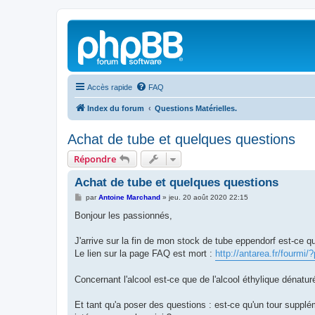
Accès rapide
FAQ
Index du forum
Questions Matérielles.
Achat de tube et quelques questions
Répondre
Achat de tube et quelques questions
M
par
Antoine Marchand
»
jeu. 20 août 2020 22:15
e
s
Bonjour les passionnés,
s
a
g
J'arrive sur la fin de mon stock de tube eppendorf est-ce qu
e
Le lien sur la page FAQ est mort :
http://antarea.fr/fourmi/?
Concernant l'alcool est-ce que de l'alcool éthylique dénat
Et tant qu'a poser des questions : est-ce qu'un tour suppl