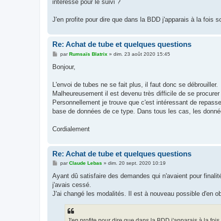
intéresse pour le suivi ?
J'en profite pour dire que dans la BDD j'apparais à la fois
Re: Achat de tube et quelques questions
M
par
Rumsaïs Blatrix
»
dim. 23 août 2020 15:45
e
s
Bonjour,
s
a
g
L'envoi de tubes ne se fait plus, il faut donc se débrouiller.
e
Malheureusement il est devenu très difficile de se procurer 
Personnellement je trouve que c'est intéressant de repasser
base de données de ce type. Dans tous les cas, les donnée
Cordialement
Re: Achat de tube et quelques questions
M
par
Claude Lebas
»
dim. 20 sept. 2020 10:19
e
s
Ayant dû satisfaire des demandes qui n'avaient pour finali
s
j'avais cessé.
a
g
J'ai changé les modalités. Il est à nouveau possible d'en ob
e
J'en profite pour dire que dans la BDD j'apparais à la fo