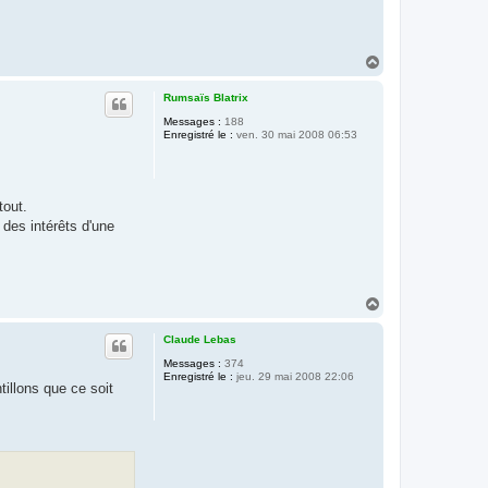
H
a
u
Rumsaïs Blatrix
t
Messages :
188
Enregistré le :
ven. 30 mai 2008 06:53
tout.
 des intérêts d'une
H
a
u
Claude Lebas
t
Messages :
374
Enregistré le :
jeu. 29 mai 2008 22:06
illons que ce soit