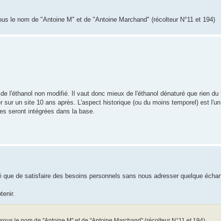
 sous le nom de "Antoine M" et de "Antoine Marchand" (récolteur N°11 et 194)
de l'éthanol non modifié. Il vaut donc mieux de l'éthanol dénaturé que rien du 
 sur un site 10 ans après. L'aspect historique (ou du moins temporel) est l'un
s seront intégrées dans la base.
té que de satisfaire des besoins personnels sans nous adresser quelque échant
tenir.
is sous le nom de "Antoine M" et de "Antoine Marchand" (récolteur N°11 et 194)