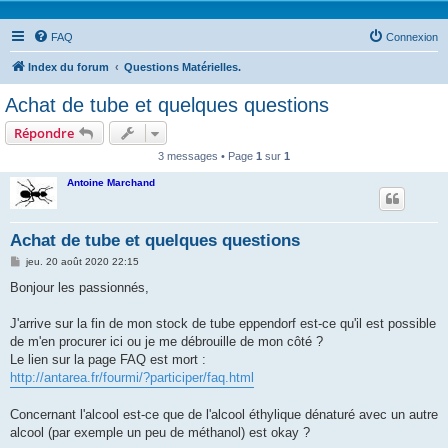
FAQ
Connexion
Index du forum
Questions Matérielles.
Achat de tube et quelques questions
Répondre
3 messages • Page
1
sur
1
Antoine Marchand
Achat de tube et quelques questions
M
jeu. 20 août 2020 22:15
e
s
Bonjour les passionnés,
s
a
g
J'arrive sur la fin de mon stock de tube eppendorf est-ce qu'il est possible
e
de m'en procurer ici ou je me débrouille de mon côté ?
Le lien sur la page FAQ est mort :
http://antarea.fr/fourmi/?participer/faq.html
Concernant l'alcool est-ce que de l'alcool éthylique dénaturé avec un autre
alcool (par exemple un peu de méthanol) est okay ?