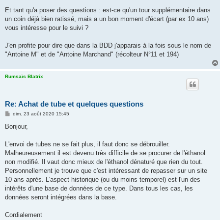
Et tant qu'a poser des questions : est-ce qu'un tour supplémentaire dans
un coin déjà bien ratissé, mais a un bon moment d'écart (par ex 10 ans)
vous intéresse pour le suivi ?
J'en profite pour dire que dans la BDD j'apparais à la fois sous le nom de
"Antoine M" et de "Antoine Marchand" (récolteur N°11 et 194)
Rumsaïs Blatrix
Re: Achat de tube et quelques questions
M
dim. 23 août 2020 15:45
e
s
Bonjour,
s
a
g
L'envoi de tubes ne se fait plus, il faut donc se débrouiller.
e
Malheureusement il est devenu très difficile de se procurer de l'éthanol
non modifié. Il vaut donc mieux de l'éthanol dénaturé que rien du tout.
Personnellement je trouve que c'est intéressant de repasser sur un site
10 ans après. L'aspect historique (ou du moins temporel) est l'un des
intérêts d'une base de données de ce type. Dans tous les cas, les
données seront intégrées dans la base.
Cordialement