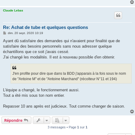
Claude Lebas
Re: Achat de tube et quelques questions
M
dim. 20 sept. 2020 10:19
e
s
Ayant dû satisfaire des demandes qui n'avaient pour finalité que de
s
satisfaire des besoins personnels sans nous adresser quelque
a
g
échantillons que ce soit j'avais cessé.
e
J'ai changé les modalités. Il est à nouveau possible d'en obtenir.
J'en profite pour dire que dans la BDD j'apparais à la fois sous le nom
de "Antoine M" et de "Antoine Marchand" (récolteur N°11 et 194)
L'équipe a changé, le fonctionnement aussi.
Tout a été mis sous ton nom entier.
Repasser 10 ans après est judicieux. Tout comme changer de saison.
Répondre
3 messages • Page
1
sur
1