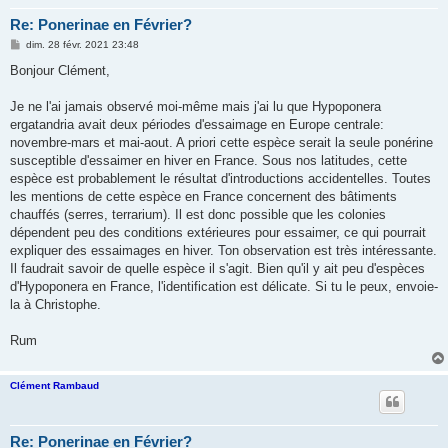
Re: Ponerinae en Février?
M
dim. 28 févr. 2021 23:48
e
s
Bonjour Clément,
s
a
g
Je ne l'ai jamais observé moi-même mais j'ai lu que Hypoponera
e
ergatandria avait deux périodes d'essaimage en Europe centrale:
novembre-mars et mai-aout. A priori cette espèce serait la seule ponérine
susceptible d'essaimer en hiver en France. Sous nos latitudes, cette
espèce est probablement le résultat d'introductions accidentelles. Toutes
les mentions de cette espèce en France concernent des bâtiments
chauffés (serres, terrarium). Il est donc possible que les colonies
dépendent peu des conditions extérieures pour essaimer, ce qui pourrait
expliquer des essaimages en hiver. Ton observation est très intéressante.
Il faudrait savoir de quelle espèce il s'agit. Bien qu'il y ait peu d'espèces
d'Hypoponera en France, l'identification est délicate. Si tu le peux, envoie-
la à Christophe.
Rum
Clément Rambaud
Re: Ponerinae en Février?