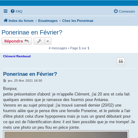
FAQ
Connexion
Index du forum
Essaimages
Chez les Ponerinae
Ponerinae en Février?
Répondre
4 messages • Page
1
sur
1
Clément Rambaud
Ponerinae en Février?
M
jeu. 25 févr. 2021 18:30
e
s
Bonjour,
s
petite présentation d'abord: je m'appelle Clément, j'ai 20 ans et cela fait
a
g
quelques années que je ramasse des fourmis pour Antarea.
e
Venons en au sujet principal: j'ai trouvé samedi dernier (20/02) une
fourmis ailée que je pense être une femelle Ponerine, et le petiole a l'air
d'être plutot celui d'une hypoponera mais je suis un grand débutant pour
ce qui est de l'identification donc il est bien possible que je me trompe! Je
mets une photo un peu flou en pièce jointe.