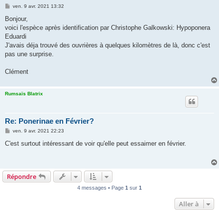
M
ven. 9 avr. 2021 13:32
e
s
Bonjour,
s
voici l'espèce après identification par Christophe Galkowski: Hypoponera
a
g
Eduardi
e
J'avais déja trouvé des ouvrières à quelques kilomètres de là, donc c'est
pas une surprise.
Clément
Rumsaïs Blatrix
Re: Ponerinae en Février?
M
ven. 9 avr. 2021 22:23
e
s
C'est surtout intéressant de voir qu'elle peut essaimer en février.
s
a
g
e
Répondre
4 messages • Page
1
sur
1
Aller à