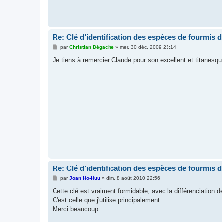
Re: Clé d’identification des espèces de fourmis 
M
par
Christian Dégache
»
mer. 30 déc. 2009 23:14
e
s
Je tiens à remercier Claude pour son excellent et titanesque 
s
a
g
e
Re: Clé d’identification des espèces de fourmis 
M
par
Joan Ho-Huu
»
dim. 8 août 2010 22:56
e
s
Cette clé est vraiment formidable, avec la différenciation d
s
C'est celle que j'utilise principalement.
a
g
Merci beaucoup
e