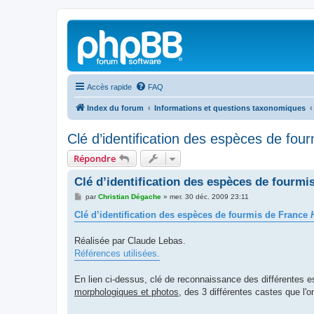
Accès rapide
FAQ
Index du forum
Informations et questions taxonomiques
Clé d’identification des espèces de fou
Répondre
Clé d’identification des espèces de fourmi
M
par
Christian Dégache
»
mer. 30 déc. 2009 23:11
e
s
Clé d’identification des espèces de fourmis de France
s
a
g
Réalisée par Claude Lebas.
e
Références utilisées.
En lien ci-dessus, clé de reconnaissance des différentes es
morphologiques et photos
, des 3 différentes castes que l'