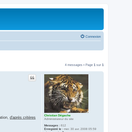
Connexion
4 messages • Page
1
sur
1
Christian Dégache
ation,
d'après critères
Administrateur du site
Messages :
612
Enregistré le :
mer. 30 avr. 2008 05:59