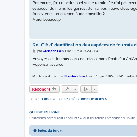
Par contre, j'ai un petit souci sur le terrain. Je n'ai pas beau
espèces, du moins les genres. Je n'ai pas trouvé d'ouvrages
Auriez-vous un ouvrage à me conseiller?
Merci beaucoup.
Re: Clé d’identification des espèces de fourmis 
M
par
Christian Foin
»
mar. 7 févr. 2023 21:47
e
s
Envoyer des fourmis dans de l'alcool non dénaturé à AntAr
s
Réponse assurée.
a
g
e
Modifié en dernier par
Christian Foin
le mar. 18 juin 2024 00:52, modifié 1
Répondre
Retourner vers « Les clés d'identifications »
QUI EST EN LIGNE
Utilisateurs parcourant ce forum : Aucun utilisateur enregistré et 0 invité
Index du forum