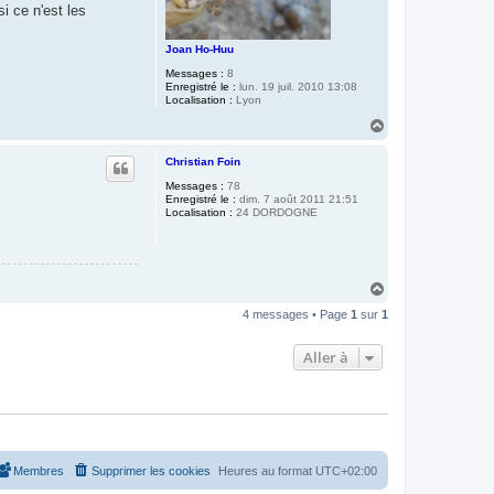
si ce n'est les
i
a
n
Joan Ho-Huu
D
é
Messages :
8
g
Enregistré le :
lun. 19 juil. 2010 13:08
a
Localisation :
Lyon
c
h
H
e
a
u
Christian Foin
t
Messages :
78
Enregistré le :
dim. 7 août 2011 21:51
Localisation :
24 DORDOGNE
H
a
4 messages • Page
1
sur
1
u
t
Aller à
Membres
Supprimer les cookies
Heures au format
UTC+02:00