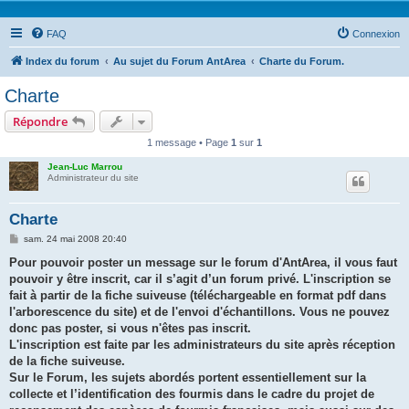
FAQ
Connexion
Index du forum
Au sujet du Forum AntArea
Charte du Forum.
Charte
Répondre
1 message • Page
1
sur
1
Jean-Luc Marrou
Administrateur du site
Charte
M
sam. 24 mai 2008 20:40
e
s
Pour pouvoir poster un message sur le forum d'AntArea, il vous faut
s
pouvoir y être inscrit, car il s’agit d’un forum privé. L'inscription se
a
g
fait à partir de la fiche suiveuse (téléchargeable en format pdf dans
e
l'arborescence du site) et de l'envoi d'échantillons. Vous ne pouvez
donc pas poster, si vous n'êtes pas inscrit.
L'inscription est faite par les administrateurs du site après réception
de la fiche suiveuse.
Sur le Forum, les sujets abordés portent essentiellement sur la
collecte et l’identification des fourmis dans le cadre du projet de