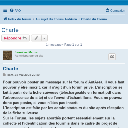
FAQ
Connexion
Index du forum
Au sujet du Forum AntArea
Charte du Forum.
Charte
Répondre
1 message • Page
1
sur
1
Jean-Luc Marrou
Administrateur du site
Charte
M
sam. 24 mai 2008 20:40
e
s
Pour pouvoir poster un message sur le forum d'AntArea, il vous faut
s
pouvoir y être inscrit, car il s’agit d’un forum privé. L'inscription se
a
g
fait à partir de la fiche suiveuse (téléchargeable en format pdf dans
e
l'arborescence du site) et de l'envoi d'échantillons. Vous ne pouvez
donc pas poster, si vous n'êtes pas inscrit.
L'inscription est faite par les administrateurs du site après réception
de la fiche suiveuse.
Sur le Forum, les sujets abordés portent essentiellement sur la
collecte et l’identification des fourmis dans le cadre du projet de