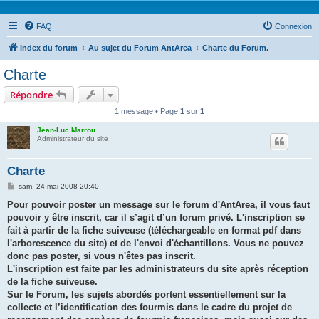
FAQ
Connexion
Index du forum
Au sujet du Forum AntArea
Charte du Forum.
Charte
Répondre
1 message • Page
1
sur
1
Jean-Luc Marrou
Administrateur du site
Charte
M
sam. 24 mai 2008 20:40
e
s
Pour pouvoir poster un message sur le forum d'AntArea, il vous faut
s
pouvoir y être inscrit, car il s’agit d’un forum privé. L'inscription se
a
g
fait à partir de la fiche suiveuse (téléchargeable en format pdf dans
e
l'arborescence du site) et de l'envoi d'échantillons. Vous ne pouvez
donc pas poster, si vous n'êtes pas inscrit.
L'inscription est faite par les administrateurs du site après réception
de la fiche suiveuse.
Sur le Forum, les sujets abordés portent essentiellement sur la
collecte et l’identification des fourmis dans le cadre du projet de