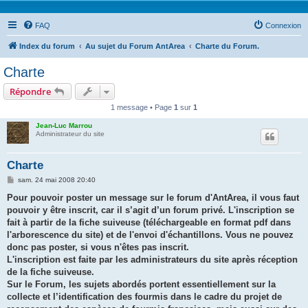
FAQ
Connexion
Index du forum
Au sujet du Forum AntArea
Charte du Forum.
Charte
Répondre
1 message • Page
1
sur
1
Jean-Luc Marrou
Administrateur du site
Charte
M
sam. 24 mai 2008 20:40
e
s
Pour pouvoir poster un message sur le forum d'AntArea, il vous faut
s
pouvoir y être inscrit, car il s’agit d’un forum privé. L'inscription se
a
g
fait à partir de la fiche suiveuse (téléchargeable en format pdf dans
e
l'arborescence du site) et de l'envoi d'échantillons. Vous ne pouvez
donc pas poster, si vous n'êtes pas inscrit.
L'inscription est faite par les administrateurs du site après réception
de la fiche suiveuse.
Sur le Forum, les sujets abordés portent essentiellement sur la
collecte et l’identification des fourmis dans le cadre du projet de