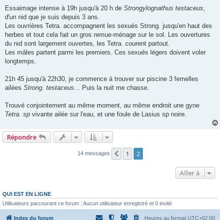
Essaimage intense à 19h jusqu'à 20 h de
Strongylognathus testaceus
,
d'un nid que je suis depuis 3 ans.
Les ouvrières Tetra. accompagnent les sexués Strong. jusqu'en haut des
herbes et tout cela fait un gros remue-ménage sur le sol. Les ouvertures
du nid sont largement ouvertes, les Tetra. courent partout.
Les mâles partent parmi les premiers. Ces sexués légers doivent voler
longtemps.
21h 45 jusqu'à 22h30, je commence à trouver sur piscine 3 femelles
ailées
Strong. testaceus
... Puis la nuit me chasse.
Trouvé conjointement au même moment, au même endroit une gyne
Tetra. sp
vivante ailée sur l'eau, et une foule de Lasius sp noire.
Répondre
1
2
Précédente
14 messages
Aller à
QUI EST EN LIGNE
Utilisateurs parcourant ce forum : Aucun utilisateur enregistré et 0 invité
Index du forum
Heures au format
UTC+02:00