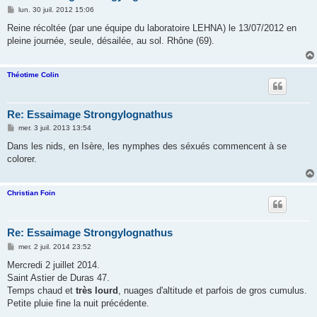
M
lun. 30 juil. 2012 15:06
e
s
Reine récoltée (par une équipe du laboratoire LEHNA) le 13/07/2012 en
s
pleine journée, seule, désailée, au sol. Rhône (69).
a
g
e
Théotime Colin
Re: Essaimage Strongylognathus
M
mer. 3 juil. 2013 13:54
e
s
Dans les nids, en Isère, les nymphes des séxués commencent à se
s
colorer.
a
g
e
Christian Foin
Re: Essaimage Strongylognathus
M
mer. 2 juil. 2014 23:52
e
s
Mercredi 2 juillet 2014.
s
Saint Astier de Duras 47.
a
g
Temps chaud et
très lourd
, nuages d'altitude et parfois de gros cumulus.
e
Petite pluie fine la nuit précédente.