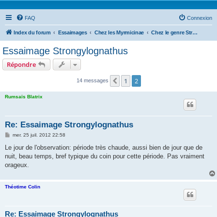
FAQ
Connexion
Index du forum
Essaimages
Chez les Myrmicinae
Chez le genre Strongylognathus
Essaimage Strongylognathus
Répondre
1
2
Précédente
14 messages
Rumsaïs Blatrix
Re: Essaimage Strongylognathus
M
mer. 25 juil. 2012 22:58
e
s
Le jour de l'observation: période très chaude, aussi bien de jour que de
s
nuit, beau temps, bref typique du coin pour cette période. Pas vraiment
a
g
orageux.
e
Théotime Colin
Re: Essaimage Strongylognathus