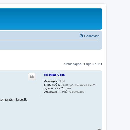
Connexion
4 messages • Page
1
sur
1
Théotime Colin
Messages :
184
Enregistré le :
sam. 24 mai 2008 05:54
niger = noire ? :
non
Localisation :
Rhône et Alsace
tements Hérault,