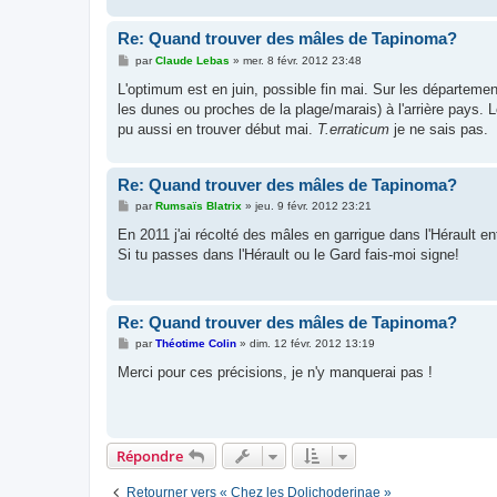
Re: Quand trouver des mâles de Tapinoma?
M
par
Claude Lebas
»
mer. 8 févr. 2012 23:48
e
s
L'optimum est en juin, possible fin mai. Sur les départem
s
les dunes ou proches de la plage/marais) à l'arrière pays. 
a
g
pu aussi en trouver début mai.
T.erraticum
je ne sais pas.
e
Re: Quand trouver des mâles de Tapinoma?
M
par
Rumsaïs Blatrix
»
jeu. 9 févr. 2012 23:21
e
s
En 2011 j'ai récolté des mâles en garrigue dans l'Hérault e
s
Si tu passes dans l'Hérault ou le Gard fais-moi signe!
a
g
e
Re: Quand trouver des mâles de Tapinoma?
M
par
Théotime Colin
»
dim. 12 févr. 2012 13:19
e
s
Merci pour ces précisions, je n'y manquerai pas !
s
a
g
e
Répondre
Retourner vers « Chez les Dolichoderinae »