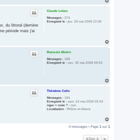
H
a
u
Claude Lebas
t
Messages :
374
Enregistré le :
jeu. 29 mai 2008 22:06
 du littoral (derrière
e période mais j'ai
H
a
u
Rumsaïs Blatrix
t
Messages :
188
Enregistré le :
ven. 30 mai 2008 06:53
H
a
u
Théotime Colin
t
Messages :
184
Enregistré le :
sam. 24 mai 2008 05:54
niger = noire ? :
non
Localisation :
Rhône et Alsace
H
a
4 messages • Page
1
sur
1
u
t
Aller à