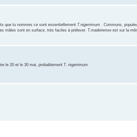
ents que tu nommes ce sont essentiellement
T.nigerrimum
. Communs, populeux,
Les mâles sont en surface, très faciles à prélever.
T.madeirense
est sur la mêm
ntre le 20 et le 30 mai, probablement T. nigerrimum.