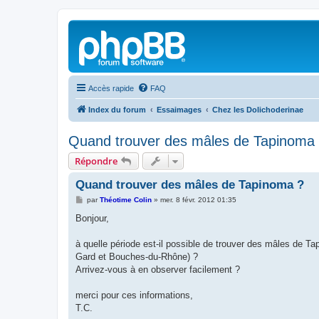
Accès rapide
FAQ
Index du forum
Essaimages
Chez les Dolichoderinae
Quand trouver des mâles de Tapinoma
Répondre
Quand trouver des mâles de Tapinoma ?
M
par
Théotime Colin
»
mer. 8 févr. 2012 01:35
e
s
Bonjour,
s
a
g
à quelle période est-il possible de trouver des mâles de 
e
Gard et Bouches-du-Rhône) ?
Arrivez-vous à en observer facilement ?
merci pour ces informations,
T.C.