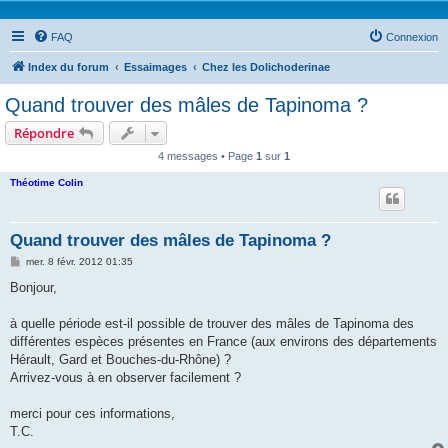
FAQ
Connexion
Index du forum
Essaimages
Chez les Dolichoderinae
Quand trouver des mâles de Tapinoma ?
Répondre
4 messages • Page
1
sur
1
Théotime Colin
Quand trouver des mâles de Tapinoma ?
M
mer. 8 févr. 2012 01:35
e
s
Bonjour,
s
a
g
à quelle période est-il possible de trouver des mâles de Tapinoma des
e
différentes espèces présentes en France (aux environs des départements
Hérault, Gard et Bouches-du-Rhône) ?
Arrivez-vous à en observer facilement ?
merci pour ces informations,
T.C.