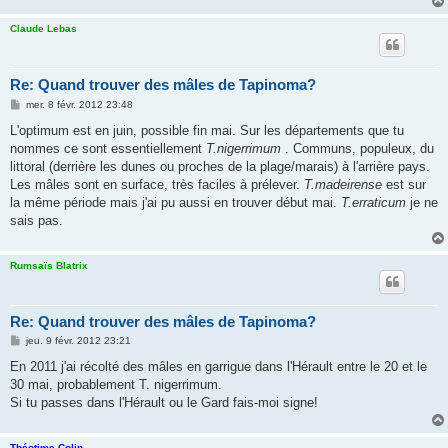
Claude Lebas
Re: Quand trouver des mâles de Tapinoma?
M
mer. 8 févr. 2012 23:48
e
s
L'optimum est en juin, possible fin mai. Sur les départements que tu
s
nommes ce sont essentiellement
T.nigerrimum
. Communs, populeux, du
a
g
littoral (derrière les dunes ou proches de la plage/marais) à l'arrière pays.
e
Les mâles sont en surface, très faciles à prélever.
T.madeirense
est sur
la même période mais j'ai pu aussi en trouver début mai.
T.erraticum
je ne
sais pas.
Rumsaïs Blatrix
Re: Quand trouver des mâles de Tapinoma?
M
jeu. 9 févr. 2012 23:21
e
s
En 2011 j'ai récolté des mâles en garrigue dans l'Hérault entre le 20 et le
s
30 mai, probablement T. nigerrimum.
a
g
Si tu passes dans l'Hérault ou le Gard fais-moi signe!
e
Théotime Colin