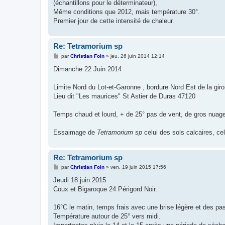
(échantillons pour le déterminateur),
Même conditions que 2012, mais température 30°.
Premier jour de cette intensité de chaleur.
Re: Tetramorium sp
M
par
Christian Foin
»
jeu. 26 juin 2014 12:14
e
s
Dimanche 22 Juin 2014
s
a
g
Limite Nord du Lot-et-Garonne , bordure Nord Est de la gir
e
Lieu dit "Les maurices" St Astier de Duras 47120
Temps chaud et lourd, + de 25° pas de vent, de gros nuages
Essaimage de
Tetramorium sp
celui des sols calcaires, ce
Re: Tetramorium sp
M
par
Christian Foin
»
ven. 19 juin 2015 17:56
e
s
Jeudi 18 juin 2015
s
Coux et Bigaroque 24 Périgord Noir.
a
g
e
16°C le matin, temps frais avec une brise légère et des p
Température autour de 25° vers midi.