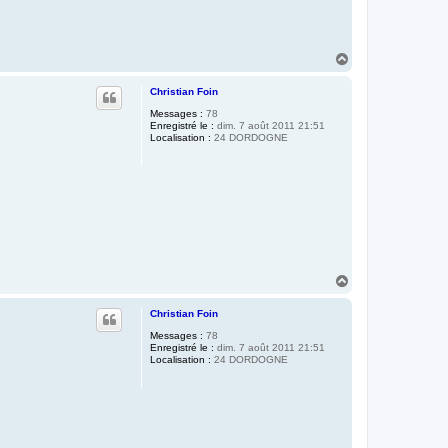
H
a
u
Christian Foin
t
Messages :
78
Enregistré le :
dim. 7 août 2011 21:51
Localisation :
24 DORDOGNE
H
a
u
Christian Foin
t
Messages :
78
Enregistré le :
dim. 7 août 2011 21:51
Localisation :
24 DORDOGNE