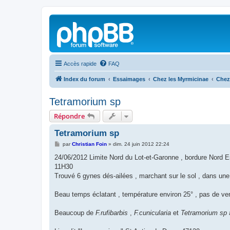
Accès rapide
FAQ
Index du forum
Essaimages
Chez les Myrmicinae
Chez
Tetramorium sp
Répondre
Tetramorium sp
M
par
Christian Foin
»
dim. 24 juin 2012 22:24
e
s
24/06/2012 Limite Nord du Lot-et-Garonne , bordure Nord Es
s
11H30
a
g
Trouvé 6 gynes dés-ailées , marchant sur le sol , dans une p
e
Beau temps éclatant , température environ 25° , pas de ven
Beaucoup de
F.rufibarbis
,
F.cunicularia
et
Tetramorium sp