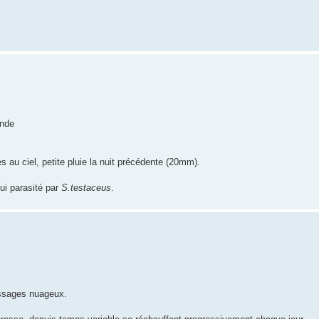
onde
 au ciel, petite pluie la nuit précédente (20mm).
lui parasité par
S.testaceus
.
assages nuageux.