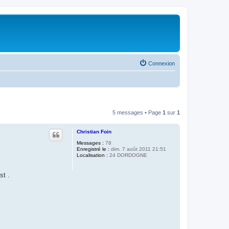
Connexion
5 messages • Page
1
sur
1
Christian Foin
Messages :
78
Enregistré le :
dim. 7 août 2011 21:51
Localisation :
24 DORDOGNE
st .