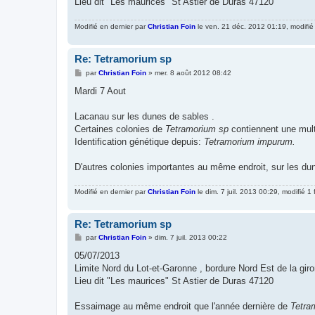
Lieu dit "Les maurices" St Astier de Duras 47120
Modifié en dernier par
Christian Foin
le ven. 21 déc. 2012 01:19, modifié 
Re: Tetramorium sp
M
par
Christian Foin
»
mer. 8 août 2012 08:42
e
s
Mardi 7 Aout
s
a
g
Lacanau sur les dunes de sables .
e
Certaines colonies de
Tetramorium sp
contiennent une mult
Identification génétique depuis:
Tetramorium impurum.
D'autres colonies importantes au même endroit, sur les du
Modifié en dernier par
Christian Foin
le dim. 7 juil. 2013 00:29, modifié 1 f
Re: Tetramorium sp
M
par
Christian Foin
»
dim. 7 juil. 2013 00:22
e
s
05/07/2013
s
Limite Nord du Lot-et-Garonne , bordure Nord Est de la gir
a
g
Lieu dit "Les maurices" St Astier de Duras 47120
e
Essaimage au même endroit que l'année dernière de
Tetra