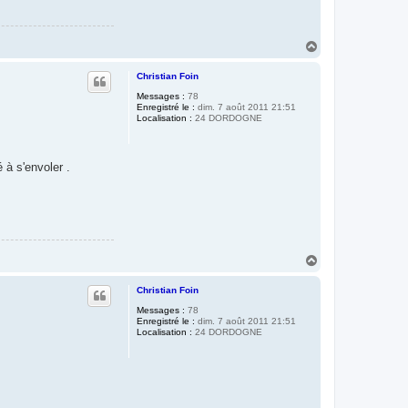
H
a
u
Christian Foin
t
Messages :
78
Enregistré le :
dim. 7 août 2011 21:51
Localisation :
24 DORDOGNE
 à s'envoler .
H
a
u
Christian Foin
t
Messages :
78
Enregistré le :
dim. 7 août 2011 21:51
Localisation :
24 DORDOGNE