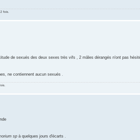
2 fois.
itude de sexués des deux sexes très vifs , 2 mâles dérangés n'ont pas hésité
nes, ne contiennent aucun sexués .
ois.
onde
morium sp
à quelques jours d'écarts .