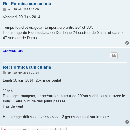
Re: Formica cunicularia
M
jeu. 26 juin 2014 12:09
e
s
Vendredi 20 Juin 2014
s
a
g
Temps lourd et orageux, température entre 25° et 30°.
e
Essaimage de F.cunicularia en Dordogne 24 secteur de Sarlat et dans le
47 secteur de Duras.
Christian Foin
Re: Formica cunicularia
M
lun. 30 juin 2014 12:34
e
s
Lundi 30 juin 2014. 25km de Sarlat.
s
a
g
11h45.
e
Passages nuageux, températures autour de 20°sous abri ou plus avec le
soleil. Terre humide des jours passés.
Pas de vent.
Essaimage diffus de
F.cunicularia
. 2 gynes courant sur la route.