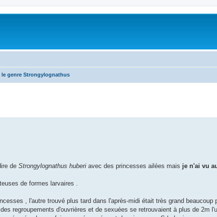
 le genre Strongylognathus
dire de
Strongylognathus huberi
avec des princesses ailées mais
je n'ai vu 
teuses de formes larvaires .
ncesses , l'autre trouvé plus tard dans l'après-midi était très grand beaucoup 
des regroupements d'ouvrières et de sexuées se retrouvaient à plus de 2m l'un