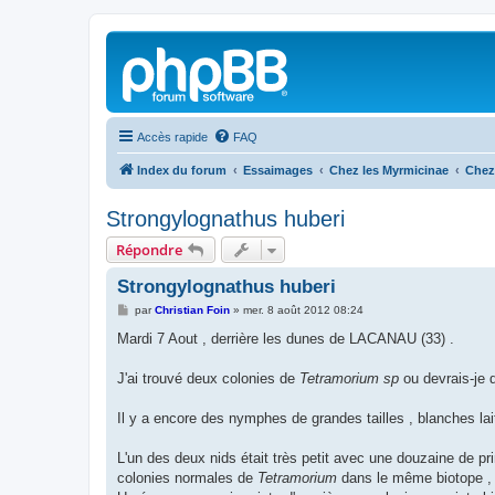
Accès rapide
FAQ
Index du forum
Essaimages
Chez les Myrmicinae
Chez
Strongylognathus huberi
Répondre
Strongylognathus huberi
M
par
Christian Foin
»
mer. 8 août 2012 08:24
e
s
Mardi 7 Aout , derrière les dunes de LACANAU (33) .
s
a
g
J'ai trouvé deux colonies de
Tetramorium sp
ou devrais-je 
e
Il y a encore des nymphes de grandes tailles , blanches lai
L'un des deux nids était très petit avec une douzaine de pri
colonies normales de
Tetramorium
dans le même biotope , 