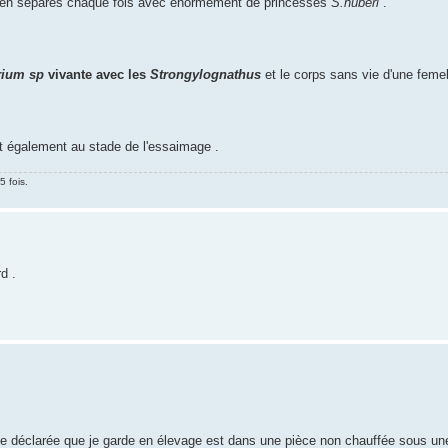
 bien séparés chaque fois avec énormément de princesses
S.huberi
.
rium sp
vivante avec les
Strongylognathus
et le corps sans vie d'une femel
t également au stade de l'essaimage .
5 fois.
d .
e déclarée que je garde en élevage est dans une pièce non chauffée sous une