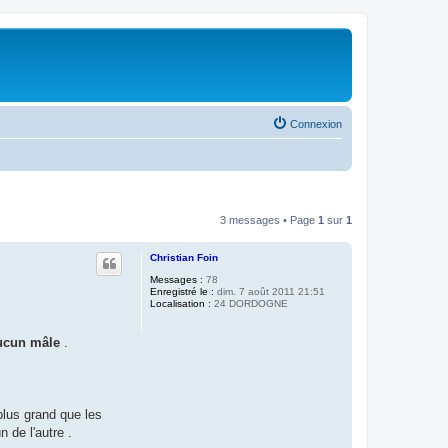
Connexion
3 messages • Page
1
sur
1
Christian Foin
Messages :
78
Enregistré le :
dim. 7 août 2011 21:51
Localisation :
24 DORDOGNE
aucun mâle
.
plus grand que les
 de l'autre .