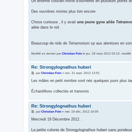
Un énorme couvain mixte d'ouvrières en plusieurs points
Des ouvrières mixtes plus loin encore .
Chose curieuse , il y avait
une jeune gyne ailée
Tetramo
ailée dans le nid .
Beaucoup de nids de
Tetramorium sp
aux alentours en son
Modifié en dernier par
Christian Foin
le jeu. 28 mars 2013 03:10, modifié 
Re: Strongylognathus huberi
M
par
Christian Foin
»
ven. 21 sept. 2012 13:52
e
s
Les mâles en petit nombre sont nés quelques jours plus tar
s
a
g
Échantillons collectés et transmis .
e
Re: Strongylognathus huberi
M
par
Christian Foin
»
mer. 19 déc. 2012 16:05
e
s
Mercredi 19 Décembre 2012 .
s
a
g
La petite colonie de Strongylognathus huberi sans pondeus