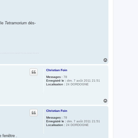
le
Tetramorium
dés-
H
a
u
Christian Foin
t
Messages :
78
Enregistré le :
dim. 7 août 2011 21:51
Localisation :
24 DORDOGNE
H
a
u
Christian Foin
t
Messages :
78
Enregistré le :
dim. 7 août 2011 21:51
Localisation :
24 DORDOGNE
 fenêtre .