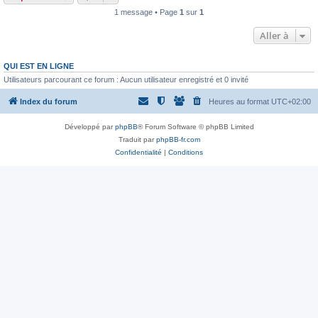
1 message • Page
1
sur
1
Aller à
QUI EST EN LIGNE
Utilisateurs parcourant ce forum : Aucun utilisateur enregistré et 0 invité
Index du forum
Heures au format
UTC+02:00
Développé par
phpBB
® Forum Software © phpBB Limited
Traduit par
phpBB-fr.com
Confidentialité
|
Conditions