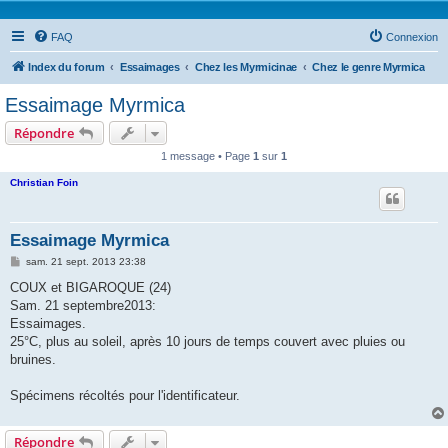
FAQ
Connexion
Index du forum
Essaimages
Chez les Myrmicinae
Chez le genre Myrmica
Essaimage Myrmica
Répondre
1 message • Page
1
sur
1
Christian Foin
Essaimage Myrmica
M
sam. 21 sept. 2013 23:38
e
s
COUX et BIGAROQUE (24)
s
Sam. 21 septembre2013:
a
g
Essaimages.
e
25°C, plus au soleil, après 10 jours de temps couvert avec pluies ou
bruines.
Spécimens récoltés pour l'identificateur.
Répondre