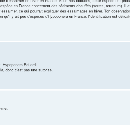
tible d'essaimer en hiver en France. Sous nos latitudes, cette espèce est prob
e espèce en France concernent des bâtiments chauffés (serres, terrarium). Il 
 essaimer, ce qui pourrait expliquer des essaimages en hiver. Ton observation
ien qu'il y ait peu d'espèces d'Hypoponera en France, l'identification est délicat
ki: Hypoponera Eduardi
là, donc c'est pas une surprise.
vrier.