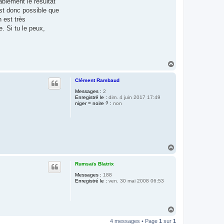
ablement le résultat
est donc possible que
 est très
e. Si tu le peux,
H
a
u
Clément Rambaud
t
Messages :
2
Enregistré le :
dim. 4 juin 2017 17:49
niger = noire ? :
non
H
a
u
Rumsaïs Blatrix
t
Messages :
188
Enregistré le :
ven. 30 mai 2008 06:53
H
a
4 messages • Page
1
sur
1
u