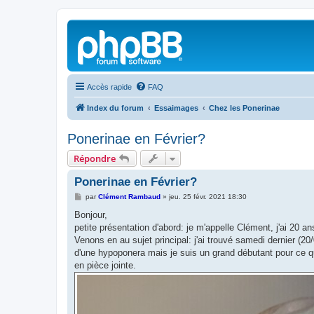
Accès rapide
FAQ
Index du forum
Essaimages
Chez les Ponerinae
Ponerinae en Février?
Répondre
Ponerinae en Février?
M
par
Clément Rambaud
»
jeu. 25 févr. 2021 18:30
e
s
Bonjour,
s
petite présentation d'abord: je m'appelle Clément, j'ai 20 
a
g
Venons en au sujet principal: j'ai trouvé samedi dernier (20/0
e
d'une hypoponera mais je suis un grand débutant pour ce qui
en pièce jointe.