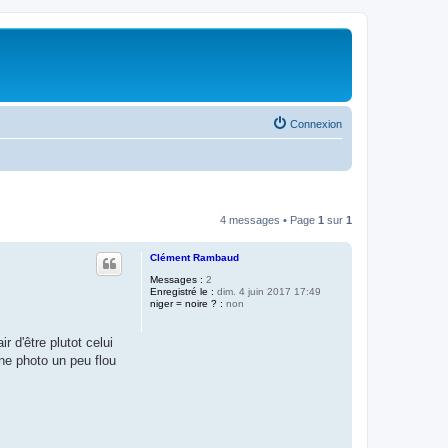
Connexion
4 messages • Page
1
sur
1
Clément Rambaud
Messages :
2
Enregistré le :
dim. 4 juin 2017 17:49
niger = noire ? :
non
r d'être plutot celui
une photo un peu flou