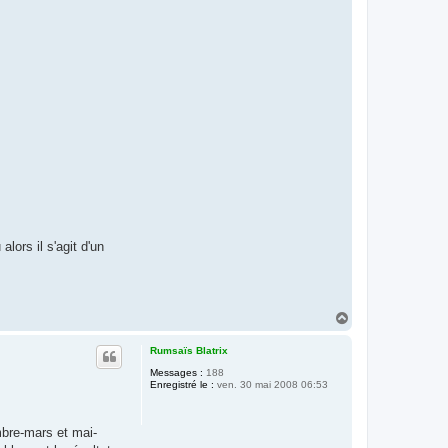
lors il s'agit d'un
H
a
u
Rumsaïs Blatrix
t
Messages :
188
Enregistré le :
ven. 30 mai 2008 06:53
mbre-mars et mai-