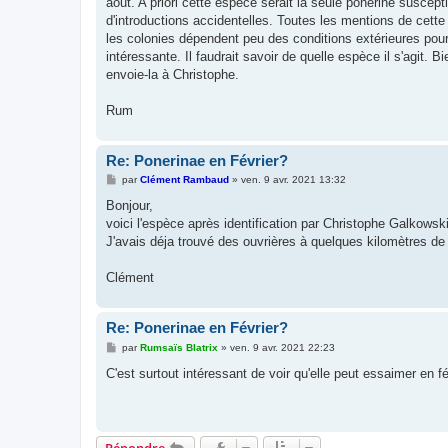
aout. A priori cette espèce serait la seule ponérine suscep
d'introductions accidentelles. Toutes les mentions de cett
les colonies dépendent peu des conditions extérieures pour
intéressante. Il faudrait savoir de quelle espèce il s'agit. B
envoie-la à Christophe.
Rum
Re: Ponerinae en Février?
M
par
Clément Rambaud
»
ven. 9 avr. 2021 13:32
e
s
Bonjour,
s
voici l'espèce après identification par Christophe Galkows
a
g
J'avais déja trouvé des ouvrières à quelques kilomètres de 
e
Clément
Re: Ponerinae en Février?
M
par
Rumsaïs Blatrix
»
ven. 9 avr. 2021 22:23
e
s
C'est surtout intéressant de voir qu'elle peut essaimer en fé
s
a
g
e