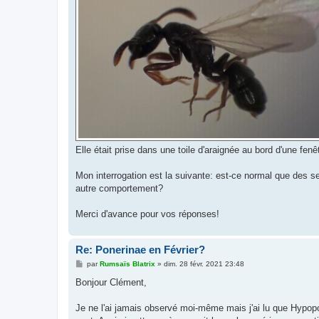
Elle était prise dans une toile d'araignée au bord d'une fenêt
Mon interrogation est la suivante: est-ce normal que des se
autre comportement?
Merci d'avance pour vos réponses!
Re: Ponerinae en Février?
M
par
Rumsaïs Blatrix
»
dim. 28 févr. 2021 23:48
e
s
Bonjour Clément,
s
a
g
Je ne l'ai jamais observé moi-même mais j'ai lu que Hypop
e