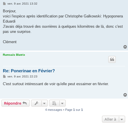
M
ven. 9 avr. 2021 13:32
e
s
Bonjour,
s
voici l'espèce après identification par Christophe Galkowski: Hypoponera
a
g
Eduardi
e
J'avais déja trouvé des ouvrières à quelques kilomètres de là, donc c'est
pas une surprise.
Clément
Rumsaïs Blatrix
Re: Ponerinae en Février?
M
ven. 9 avr. 2021 22:23
e
s
C'est surtout intéressant de voir qu'elle peut essaimer en février.
s
a
g
e
Répondre
4 messages • Page
1
sur
1
Aller à