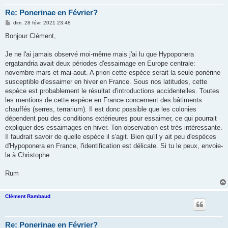
Re: Ponerinae en Février?
M
dim. 28 févr. 2021 23:48
e
s
Bonjour Clément,
s
a
g
Je ne l'ai jamais observé moi-même mais j'ai lu que Hypoponera
e
ergatandria avait deux périodes d'essaimage en Europe centrale:
novembre-mars et mai-aout. A priori cette espèce serait la seule ponérine
susceptible d'essaimer en hiver en France. Sous nos latitudes, cette
espèce est probablement le résultat d'introductions accidentelles. Toutes
les mentions de cette espèce en France concernent des bâtiments
chauffés (serres, terrarium). Il est donc possible que les colonies
dépendent peu des conditions extérieures pour essaimer, ce qui pourrait
expliquer des essaimages en hiver. Ton observation est très intéressante.
Il faudrait savoir de quelle espèce il s'agit. Bien qu'il y ait peu d'espèces
d'Hypoponera en France, l'identification est délicate. Si tu le peux, envoie-
la à Christophe.
Rum
Clément Rambaud
Re: Ponerinae en Février?