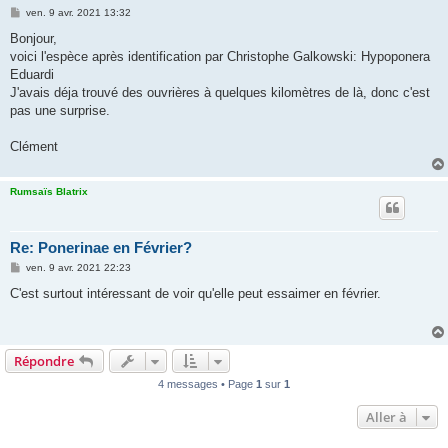
M
ven. 9 avr. 2021 13:32
e
s
Bonjour,
s
voici l'espèce après identification par Christophe Galkowski: Hypoponera
a
g
Eduardi
e
J'avais déja trouvé des ouvrières à quelques kilomètres de là, donc c'est
pas une surprise.
Clément
Rumsaïs Blatrix
Re: Ponerinae en Février?
M
ven. 9 avr. 2021 22:23
e
s
C'est surtout intéressant de voir qu'elle peut essaimer en février.
s
a
g
e
Répondre
4 messages • Page
1
sur
1
Aller à