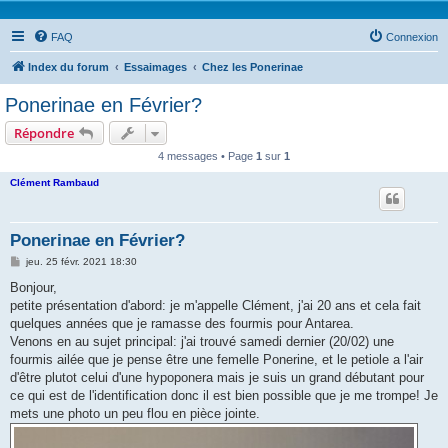
FAQ
Connexion
Index du forum
Essaimages
Chez les Ponerinae
Ponerinae en Février?
Répondre
4 messages • Page
1
sur
1
Clément Rambaud
Ponerinae en Février?
M
jeu. 25 févr. 2021 18:30
e
s
Bonjour,
s
petite présentation d'abord: je m'appelle Clément, j'ai 20 ans et cela fait
a
g
quelques années que je ramasse des fourmis pour Antarea.
e
Venons en au sujet principal: j'ai trouvé samedi dernier (20/02) une
fourmis ailée que je pense être une femelle Ponerine, et le petiole a l'air
d'être plutot celui d'une hypoponera mais je suis un grand débutant pour
ce qui est de l'identification donc il est bien possible que je me trompe! Je
mets une photo un peu flou en pièce jointe.