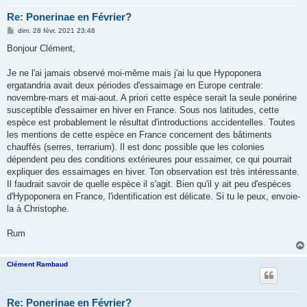
Re: Ponerinae en Février?
M
dim. 28 févr. 2021 23:48
e
s
Bonjour Clément,
s
a
g
Je ne l'ai jamais observé moi-même mais j'ai lu que Hypoponera
e
ergatandria avait deux périodes d'essaimage en Europe centrale:
novembre-mars et mai-aout. A priori cette espèce serait la seule ponérine
susceptible d'essaimer en hiver en France. Sous nos latitudes, cette
espèce est probablement le résultat d'introductions accidentelles. Toutes
les mentions de cette espèce en France concernent des bâtiments
chauffés (serres, terrarium). Il est donc possible que les colonies
dépendent peu des conditions extérieures pour essaimer, ce qui pourrait
expliquer des essaimages en hiver. Ton observation est très intéressante.
Il faudrait savoir de quelle espèce il s'agit. Bien qu'il y ait peu d'espèces
d'Hypoponera en France, l'identification est délicate. Si tu le peux, envoie-
la à Christophe.
Rum
Clément Rambaud
Re: Ponerinae en Février?