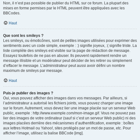
Non, il n’est pas possible de publier du HTML sur ce forum. La plupart des
mises en forme permises par le HTML peuvent être appliquées avec les
BBCodes.
Haut
Que sont les smileys ?
Les smileys, ou émoticônes, sont de petites images utilisées pour exprimer des
sentiments avec un code simple, exemple : :) signifie joyeux, :( signifie triste. La
liste complète des smileys est visible sur la page de rédaction de message.
Essayez toutefois de ne pas en abuser. Ils peuvent rapidement rendre un
message illisible et un modérateur peut décider de les retirer ou simplement
d’effacer le message. L’administrateur peut aussi avoir défini un nombre
maximum de smileys par message.
Haut
Puis-je publier des images ?
Oui, vous pouvez afficher des images dans vos messages. Par ailleurs, si
l’administrateur a autorisé les fichiers joints, vous pouvez charger une image
sur le forum. Autrement, vous devez lier une image placée sur un serveur Web
public, exemple : http://www.exemple.com/mon-image.gif. Vous ne pouvez pas
lier des images de votre ordinateur (sauf si c’est un serveur Web public) ni des
images placées derrière des mécanismes d’authentification, exemple : boîtes
aux lettres Hotmail ou Yahoo!, sites protégés par un mot de passe, etc. Pour
afficher l’image, utilisez la balise BBCode [img].