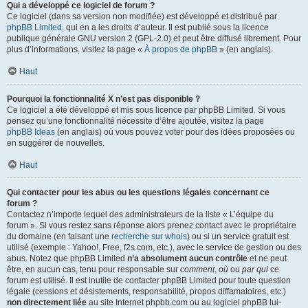
Qui a développé ce logiciel de forum ?
Ce logiciel (dans sa version non modifiée) est développé et distribué par
phpBB Limited
, qui en a les droits d’auteur. Il est publié sous la licence
publique générale GNU version 2 (GPL-2.0) et peut être diffusé librement. Pour
plus d’informations, visitez la page «
À propos de phpBB
» (en anglais).
Haut
Pourquoi la fonctionnalité X n’est pas disponible ?
Ce logiciel a été développé et mis sous licence par phpBB Limited. Si vous
pensez qu’une fonctionnalité nécessite d’être ajoutée, visitez la page
phpBB Ideas
(en anglais) où vous pouvez voter pour des idées proposées ou
en suggérer de nouvelles.
Haut
Qui contacter pour les abus ou les questions légales concernant ce
forum ?
Contactez n’importe lequel des administrateurs de la liste « L’équipe du
forum ». Si vous restez sans réponse alors prenez contact avec le propriétaire
du domaine (en faisant une
recherche sur whois
) ou si un service gratuit est
utilisé (exemple : Yahoo!, Free, f2s.com, etc.), avec le service de gestion ou des
abus. Notez que phpBB Limited
n’a absolument aucun contrôle
et ne peut
être, en aucun cas, tenu pour responsable sur
comment
,
où
ou
par qui
ce
forum est utilisé. Il est inutile de contacter phpBB Limited pour toute question
légale (cessions et désistements, responsabilité, propos diffamatoires, etc.)
non directement liée
au site Internet phpbb.com ou au logiciel phpBB lui-