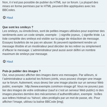
Non, il n’est pas possible de publier du HTML sur ce forum. La plupart des
mises en forme permises par le HTML peuvent être appliquées avec les
BBCodes.
Haut
Que sont les smileys ?
Les smileys, ou émoticônes, sont de petites images utilisées pour exprimer des
sentiments avec un code simple, exemple : :) signifie joyeux, :( signifie triste. La
liste complète des smileys est visible sur la page de rédaction de message.
Essayez toutefois de ne pas en abuser. Ils peuvent rapidement rendre un
message illisible et un modérateur peut décider de les retirer ou simplement
d’effacer le message. L’administrateur peut aussi avoir défini un nombre
maximum de smileys par message.
Haut
Puis-je publier des images ?
Oui, vous pouvez afficher des images dans vos messages. Par ailleurs, si
l’administrateur a autorisé les fichiers joints, vous pouvez charger une image
sur le forum. Autrement, vous devez lier une image placée sur un serveur Web
public, exemple : http://www.exemple.com/mon-image.gif. Vous ne pouvez pas
lier des images de votre ordinateur (sauf si c’est un serveur Web public) ni des
images placées derrière des mécanismes d’authentification, exemple : boîtes
aux lettres Hotmail ou Yahoo!, sites protégés par un mot de passe, etc. Pour
afficher l’image, utilisez la balise BBCode [img].