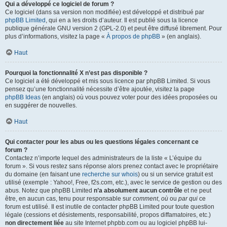
Qui a développé ce logiciel de forum ?
Ce logiciel (dans sa version non modifiée) est développé et distribué par
phpBB Limited
, qui en a les droits d’auteur. Il est publié sous la licence
publique générale GNU version 2 (GPL-2.0) et peut être diffusé librement. Pour
plus d’informations, visitez la page «
À propos de phpBB
» (en anglais).
Haut
Pourquoi la fonctionnalité X n’est pas disponible ?
Ce logiciel a été développé et mis sous licence par phpBB Limited. Si vous
pensez qu’une fonctionnalité nécessite d’être ajoutée, visitez la page
phpBB Ideas
(en anglais) où vous pouvez voter pour des idées proposées ou
en suggérer de nouvelles.
Haut
Qui contacter pour les abus ou les questions légales concernant ce
forum ?
Contactez n’importe lequel des administrateurs de la liste « L’équipe du
forum ». Si vous restez sans réponse alors prenez contact avec le propriétaire
du domaine (en faisant une
recherche sur whois
) ou si un service gratuit est
utilisé (exemple : Yahoo!, Free, f2s.com, etc.), avec le service de gestion ou des
abus. Notez que phpBB Limited
n’a absolument aucun contrôle
et ne peut
être, en aucun cas, tenu pour responsable sur
comment
,
où
ou
par qui
ce
forum est utilisé. Il est inutile de contacter phpBB Limited pour toute question
légale (cessions et désistements, responsabilité, propos diffamatoires, etc.)
non directement liée
au site Internet phpbb.com ou au logiciel phpBB lui-