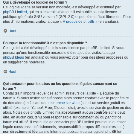
Qui a développé ce logiciel de forum ?
Ce logiciel (dans sa version non modifiée) est développé et distribué par
phpBB Limited
, qui en a les droits d’auteur. Il est publié sous la licence
publique générale GNU version 2 (GPL-2.0) et peut être diffusé librement. Pour
plus d’informations, visitez la page «
À propos de phpBB
» (en anglais).
Haut
Pourquoi la fonctionnalité X n’est pas disponible ?
Ce logiciel a été développé et mis sous licence par phpBB Limited. Si vous
pensez qu’une fonctionnalité nécessite d’être ajoutée, visitez la page
phpBB Ideas
(en anglais) où vous pouvez voter pour des idées proposées ou
en suggérer de nouvelles.
Haut
Qui contacter pour les abus ou les questions légales concernant ce
forum ?
Contactez n’importe lequel des administrateurs de la liste « L’équipe du
forum ». Si vous restez sans réponse alors prenez contact avec le propriétaire
du domaine (en faisant une
recherche sur whois
) ou si un service gratuit est
utilisé (exemple : Yahoo!, Free, f2s.com, etc.), avec le service de gestion ou des
abus. Notez que phpBB Limited
n’a absolument aucun contrôle
et ne peut
être, en aucun cas, tenu pour responsable sur
comment
,
où
ou
par qui
ce
forum est utilisé. Il est inutile de contacter phpBB Limited pour toute question
légale (cessions et désistements, responsabilité, propos diffamatoires, etc.)
non directement liée
au site Internet phpbb.com ou au logiciel phpBB lui-