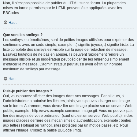
Non, il n’est pas possible de publier du HTML sur ce forum. La plupart des
mises en forme permises par le HTML peuvent être appliquées avec les
BBCodes.
Haut
Que sont les smileys ?
Les smileys, ou émoticônes, sont de petites images utilisées pour exprimer des
sentiments avec un code simple, exemple : :) signifie joyeux, :( signifie triste. La
liste complète des smileys est visible sur la page de rédaction de message.
Essayez toutefois de ne pas en abuser. Ils peuvent rapidement rendre un
message illisible et un modérateur peut décider de les retirer ou simplement
d’effacer le message. L’administrateur peut aussi avoir défini un nombre
maximum de smileys par message.
Haut
Puis-je publier des images ?
Oui, vous pouvez afficher des images dans vos messages. Par ailleurs, si
l’administrateur a autorisé les fichiers joints, vous pouvez charger une image
sur le forum. Autrement, vous devez lier une image placée sur un serveur Web
public, exemple : http://www.exemple.com/mon-image.gif. Vous ne pouvez pas
lier des images de votre ordinateur (sauf si c’est un serveur Web public) ni des
images placées derrière des mécanismes d’authentification, exemple : boîtes
aux lettres Hotmail ou Yahoo!, sites protégés par un mot de passe, etc. Pour
afficher l’image, utilisez la balise BBCode [img].