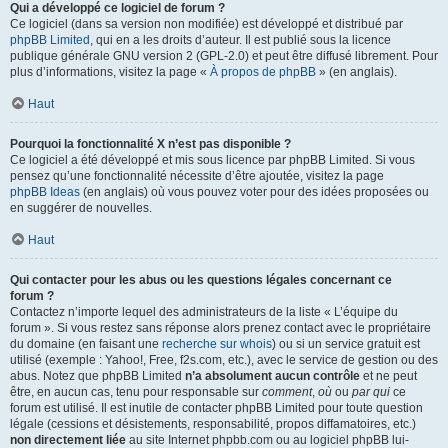
Qui a développé ce logiciel de forum ?
Ce logiciel (dans sa version non modifiée) est développé et distribué par
phpBB Limited
, qui en a les droits d’auteur. Il est publié sous la licence
publique générale GNU version 2 (GPL-2.0) et peut être diffusé librement. Pour
plus d’informations, visitez la page «
À propos de phpBB
» (en anglais).
Haut
Pourquoi la fonctionnalité X n’est pas disponible ?
Ce logiciel a été développé et mis sous licence par phpBB Limited. Si vous
pensez qu’une fonctionnalité nécessite d’être ajoutée, visitez la page
phpBB Ideas
(en anglais) où vous pouvez voter pour des idées proposées ou
en suggérer de nouvelles.
Haut
Qui contacter pour les abus ou les questions légales concernant ce
forum ?
Contactez n’importe lequel des administrateurs de la liste « L’équipe du
forum ». Si vous restez sans réponse alors prenez contact avec le propriétaire
du domaine (en faisant une
recherche sur whois
) ou si un service gratuit est
utilisé (exemple : Yahoo!, Free, f2s.com, etc.), avec le service de gestion ou des
abus. Notez que phpBB Limited
n’a absolument aucun contrôle
et ne peut
être, en aucun cas, tenu pour responsable sur
comment
,
où
ou
par qui
ce
forum est utilisé. Il est inutile de contacter phpBB Limited pour toute question
légale (cessions et désistements, responsabilité, propos diffamatoires, etc.)
non directement liée
au site Internet phpbb.com ou au logiciel phpBB lui-