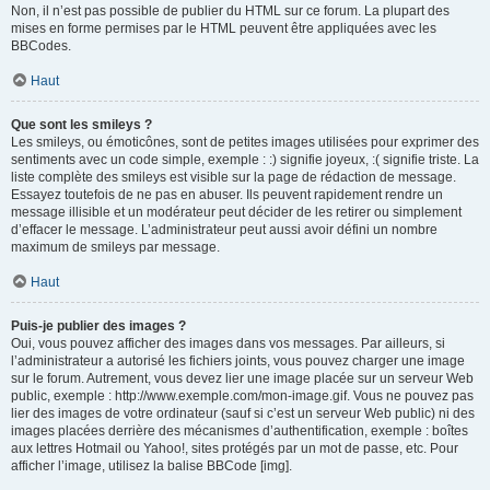
Non, il n’est pas possible de publier du HTML sur ce forum. La plupart des
mises en forme permises par le HTML peuvent être appliquées avec les
BBCodes.
Haut
Que sont les smileys ?
Les smileys, ou émoticônes, sont de petites images utilisées pour exprimer des
sentiments avec un code simple, exemple : :) signifie joyeux, :( signifie triste. La
liste complète des smileys est visible sur la page de rédaction de message.
Essayez toutefois de ne pas en abuser. Ils peuvent rapidement rendre un
message illisible et un modérateur peut décider de les retirer ou simplement
d’effacer le message. L’administrateur peut aussi avoir défini un nombre
maximum de smileys par message.
Haut
Puis-je publier des images ?
Oui, vous pouvez afficher des images dans vos messages. Par ailleurs, si
l’administrateur a autorisé les fichiers joints, vous pouvez charger une image
sur le forum. Autrement, vous devez lier une image placée sur un serveur Web
public, exemple : http://www.exemple.com/mon-image.gif. Vous ne pouvez pas
lier des images de votre ordinateur (sauf si c’est un serveur Web public) ni des
images placées derrière des mécanismes d’authentification, exemple : boîtes
aux lettres Hotmail ou Yahoo!, sites protégés par un mot de passe, etc. Pour
afficher l’image, utilisez la balise BBCode [img].