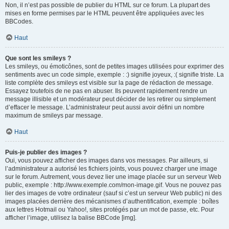
Non, il n’est pas possible de publier du HTML sur ce forum. La plupart des
mises en forme permises par le HTML peuvent être appliquées avec les
BBCodes.
Haut
Que sont les smileys ?
Les smileys, ou émoticônes, sont de petites images utilisées pour exprimer des
sentiments avec un code simple, exemple : :) signifie joyeux, :( signifie triste. La
liste complète des smileys est visible sur la page de rédaction de message.
Essayez toutefois de ne pas en abuser. Ils peuvent rapidement rendre un
message illisible et un modérateur peut décider de les retirer ou simplement
d’effacer le message. L’administrateur peut aussi avoir défini un nombre
maximum de smileys par message.
Haut
Puis-je publier des images ?
Oui, vous pouvez afficher des images dans vos messages. Par ailleurs, si
l’administrateur a autorisé les fichiers joints, vous pouvez charger une image
sur le forum. Autrement, vous devez lier une image placée sur un serveur Web
public, exemple : http://www.exemple.com/mon-image.gif. Vous ne pouvez pas
lier des images de votre ordinateur (sauf si c’est un serveur Web public) ni des
images placées derrière des mécanismes d’authentification, exemple : boîtes
aux lettres Hotmail ou Yahoo!, sites protégés par un mot de passe, etc. Pour
afficher l’image, utilisez la balise BBCode [img].