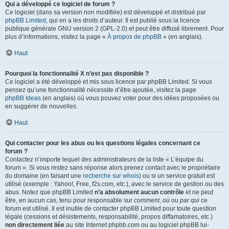
Qui a développé ce logiciel de forum ?
Ce logiciel (dans sa version non modifiée) est développé et distribué par
phpBB Limited
, qui en a les droits d’auteur. Il est publié sous la licence
publique générale GNU version 2 (GPL-2.0) et peut être diffusé librement. Pour
plus d’informations, visitez la page «
À propos de phpBB
» (en anglais).
Haut
Pourquoi la fonctionnalité X n’est pas disponible ?
Ce logiciel a été développé et mis sous licence par phpBB Limited. Si vous
pensez qu’une fonctionnalité nécessite d’être ajoutée, visitez la page
phpBB Ideas
(en anglais) où vous pouvez voter pour des idées proposées ou
en suggérer de nouvelles.
Haut
Qui contacter pour les abus ou les questions légales concernant ce
forum ?
Contactez n’importe lequel des administrateurs de la liste « L’équipe du
forum ». Si vous restez sans réponse alors prenez contact avec le propriétaire
du domaine (en faisant une
recherche sur whois
) ou si un service gratuit est
utilisé (exemple : Yahoo!, Free, f2s.com, etc.), avec le service de gestion ou des
abus. Notez que phpBB Limited
n’a absolument aucun contrôle
et ne peut
être, en aucun cas, tenu pour responsable sur
comment
,
où
ou
par qui
ce
forum est utilisé. Il est inutile de contacter phpBB Limited pour toute question
légale (cessions et désistements, responsabilité, propos diffamatoires, etc.)
non directement liée
au site Internet phpbb.com ou au logiciel phpBB lui-