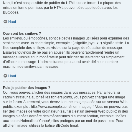
Non, il n’est pas possible de publier du HTML sur ce forum. La plupart des
mises en forme permises par le HTML peuvent être appliquées avec les
BBCodes.
Haut
Que sont les smileys ?
Les smileys, ou émoticônes, sont de petites images utilisées pour exprimer des
sentiments avec un code simple, exemple : :) signifie joyeux, :( signifie triste. La
liste complète des smileys est visible sur la page de rédaction de message.
Essayez toutefois de ne pas en abuser. Ils peuvent rapidement rendre un
message illisible et un modérateur peut décider de les retirer ou simplement
d’effacer le message. L’administrateur peut aussi avoir défini un nombre
maximum de smileys par message.
Haut
Puis-je publier des images ?
Oui, vous pouvez afficher des images dans vos messages. Par ailleurs, si
l’administrateur a autorisé les fichiers joints, vous pouvez charger une image
sur le forum. Autrement, vous devez lier une image placée sur un serveur Web
public, exemple : http://www.exemple.com/mon-image.gif. Vous ne pouvez pas
lier des images de votre ordinateur (sauf si c’est un serveur Web public) ni des
images placées derrière des mécanismes d’authentification, exemple : boîtes
aux lettres Hotmail ou Yahoo!, sites protégés par un mot de passe, etc. Pour
afficher l’image, utilisez la balise BBCode [img].