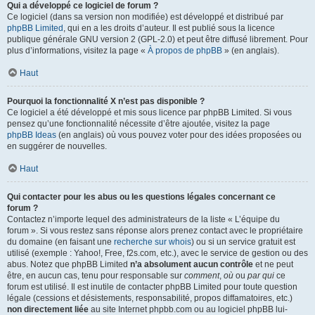
Qui a développé ce logiciel de forum ?
Ce logiciel (dans sa version non modifiée) est développé et distribué par
phpBB Limited
, qui en a les droits d’auteur. Il est publié sous la licence
publique générale GNU version 2 (GPL-2.0) et peut être diffusé librement. Pour
plus d’informations, visitez la page «
À propos de phpBB
» (en anglais).
Haut
Pourquoi la fonctionnalité X n’est pas disponible ?
Ce logiciel a été développé et mis sous licence par phpBB Limited. Si vous
pensez qu’une fonctionnalité nécessite d’être ajoutée, visitez la page
phpBB Ideas
(en anglais) où vous pouvez voter pour des idées proposées ou
en suggérer de nouvelles.
Haut
Qui contacter pour les abus ou les questions légales concernant ce
forum ?
Contactez n’importe lequel des administrateurs de la liste « L’équipe du
forum ». Si vous restez sans réponse alors prenez contact avec le propriétaire
du domaine (en faisant une
recherche sur whois
) ou si un service gratuit est
utilisé (exemple : Yahoo!, Free, f2s.com, etc.), avec le service de gestion ou des
abus. Notez que phpBB Limited
n’a absolument aucun contrôle
et ne peut
être, en aucun cas, tenu pour responsable sur
comment
,
où
ou
par qui
ce
forum est utilisé. Il est inutile de contacter phpBB Limited pour toute question
légale (cessions et désistements, responsabilité, propos diffamatoires, etc.)
non directement liée
au site Internet phpbb.com ou au logiciel phpBB lui-