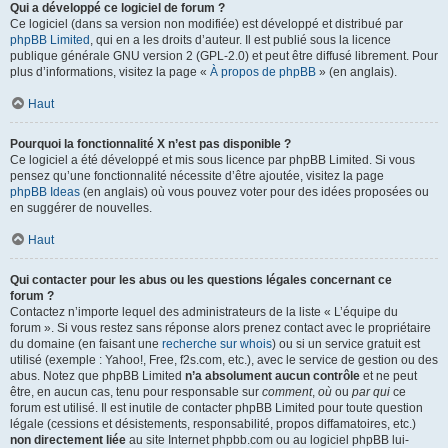
Qui a développé ce logiciel de forum ?
Ce logiciel (dans sa version non modifiée) est développé et distribué par
phpBB Limited
, qui en a les droits d’auteur. Il est publié sous la licence
publique générale GNU version 2 (GPL-2.0) et peut être diffusé librement. Pour
plus d’informations, visitez la page «
À propos de phpBB
» (en anglais).
Haut
Pourquoi la fonctionnalité X n’est pas disponible ?
Ce logiciel a été développé et mis sous licence par phpBB Limited. Si vous
pensez qu’une fonctionnalité nécessite d’être ajoutée, visitez la page
phpBB Ideas
(en anglais) où vous pouvez voter pour des idées proposées ou
en suggérer de nouvelles.
Haut
Qui contacter pour les abus ou les questions légales concernant ce
forum ?
Contactez n’importe lequel des administrateurs de la liste « L’équipe du
forum ». Si vous restez sans réponse alors prenez contact avec le propriétaire
du domaine (en faisant une
recherche sur whois
) ou si un service gratuit est
utilisé (exemple : Yahoo!, Free, f2s.com, etc.), avec le service de gestion ou des
abus. Notez que phpBB Limited
n’a absolument aucun contrôle
et ne peut
être, en aucun cas, tenu pour responsable sur
comment
,
où
ou
par qui
ce
forum est utilisé. Il est inutile de contacter phpBB Limited pour toute question
légale (cessions et désistements, responsabilité, propos diffamatoires, etc.)
non directement liée
au site Internet phpbb.com ou au logiciel phpBB lui-