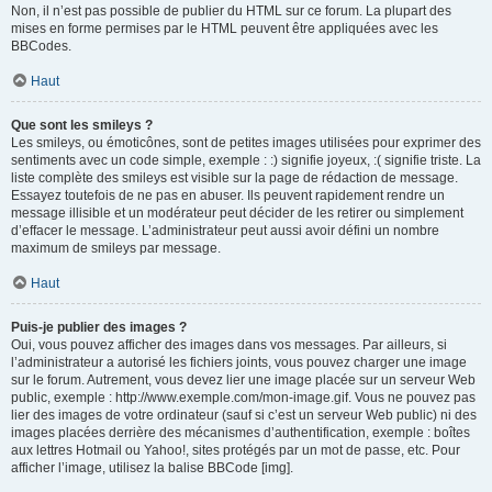
Non, il n’est pas possible de publier du HTML sur ce forum. La plupart des
mises en forme permises par le HTML peuvent être appliquées avec les
BBCodes.
Haut
Que sont les smileys ?
Les smileys, ou émoticônes, sont de petites images utilisées pour exprimer des
sentiments avec un code simple, exemple : :) signifie joyeux, :( signifie triste. La
liste complète des smileys est visible sur la page de rédaction de message.
Essayez toutefois de ne pas en abuser. Ils peuvent rapidement rendre un
message illisible et un modérateur peut décider de les retirer ou simplement
d’effacer le message. L’administrateur peut aussi avoir défini un nombre
maximum de smileys par message.
Haut
Puis-je publier des images ?
Oui, vous pouvez afficher des images dans vos messages. Par ailleurs, si
l’administrateur a autorisé les fichiers joints, vous pouvez charger une image
sur le forum. Autrement, vous devez lier une image placée sur un serveur Web
public, exemple : http://www.exemple.com/mon-image.gif. Vous ne pouvez pas
lier des images de votre ordinateur (sauf si c’est un serveur Web public) ni des
images placées derrière des mécanismes d’authentification, exemple : boîtes
aux lettres Hotmail ou Yahoo!, sites protégés par un mot de passe, etc. Pour
afficher l’image, utilisez la balise BBCode [img].