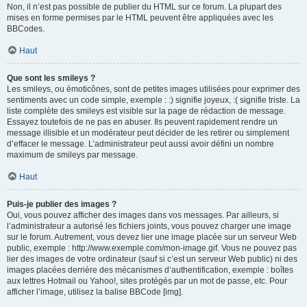
Non, il n’est pas possible de publier du HTML sur ce forum. La plupart des
mises en forme permises par le HTML peuvent être appliquées avec les
BBCodes.
Haut
Que sont les smileys ?
Les smileys, ou émoticônes, sont de petites images utilisées pour exprimer des
sentiments avec un code simple, exemple : :) signifie joyeux, :( signifie triste. La
liste complète des smileys est visible sur la page de rédaction de message.
Essayez toutefois de ne pas en abuser. Ils peuvent rapidement rendre un
message illisible et un modérateur peut décider de les retirer ou simplement
d’effacer le message. L’administrateur peut aussi avoir défini un nombre
maximum de smileys par message.
Haut
Puis-je publier des images ?
Oui, vous pouvez afficher des images dans vos messages. Par ailleurs, si
l’administrateur a autorisé les fichiers joints, vous pouvez charger une image
sur le forum. Autrement, vous devez lier une image placée sur un serveur Web
public, exemple : http://www.exemple.com/mon-image.gif. Vous ne pouvez pas
lier des images de votre ordinateur (sauf si c’est un serveur Web public) ni des
images placées derrière des mécanismes d’authentification, exemple : boîtes
aux lettres Hotmail ou Yahoo!, sites protégés par un mot de passe, etc. Pour
afficher l’image, utilisez la balise BBCode [img].