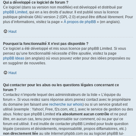
Qui a développé ce logiciel de forum ?
Ce logiciel (dans sa version non modifiée) est développé et distribué par
phpBB Limited
, qui en a les droits d’auteur. Il est publié sous la licence
publique générale GNU version 2 (GPL-2.0) et peut être diffusé librement. Pour
plus d’informations, visitez la page «
À propos de phpBB
» (en anglais).
Haut
Pourquoi la fonctionnalité X n’est pas disponible ?
Ce logiciel a été développé et mis sous licence par phpBB Limited. Si vous
pensez qu’une fonctionnalité nécessite d’être ajoutée, visitez la page
phpBB Ideas
(en anglais) où vous pouvez voter pour des idées proposées ou
en suggérer de nouvelles.
Haut
Qui contacter pour les abus ou les questions légales concernant ce
forum ?
Contactez n’importe lequel des administrateurs de la liste « L’équipe du
forum ». Si vous restez sans réponse alors prenez contact avec le propriétaire
du domaine (en faisant une
recherche sur whois
) ou si un service gratuit est
utilisé (exemple : Yahoo!, Free, f2s.com, etc.), avec le service de gestion ou des
abus. Notez que phpBB Limited
n’a absolument aucun contrôle
et ne peut
être, en aucun cas, tenu pour responsable sur
comment
,
où
ou
par qui
ce
forum est utilisé. Il est inutile de contacter phpBB Limited pour toute question
légale (cessions et désistements, responsabilité, propos diffamatoires, etc.)
non directement liée
au site Internet phpbb.com ou au logiciel phpBB lui-