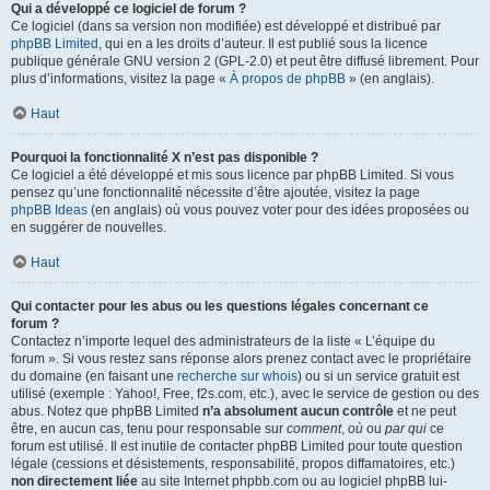
Qui a développé ce logiciel de forum ?
Ce logiciel (dans sa version non modifiée) est développé et distribué par
phpBB Limited
, qui en a les droits d’auteur. Il est publié sous la licence
publique générale GNU version 2 (GPL-2.0) et peut être diffusé librement. Pour
plus d’informations, visitez la page «
À propos de phpBB
» (en anglais).
Haut
Pourquoi la fonctionnalité X n’est pas disponible ?
Ce logiciel a été développé et mis sous licence par phpBB Limited. Si vous
pensez qu’une fonctionnalité nécessite d’être ajoutée, visitez la page
phpBB Ideas
(en anglais) où vous pouvez voter pour des idées proposées ou
en suggérer de nouvelles.
Haut
Qui contacter pour les abus ou les questions légales concernant ce
forum ?
Contactez n’importe lequel des administrateurs de la liste « L’équipe du
forum ». Si vous restez sans réponse alors prenez contact avec le propriétaire
du domaine (en faisant une
recherche sur whois
) ou si un service gratuit est
utilisé (exemple : Yahoo!, Free, f2s.com, etc.), avec le service de gestion ou des
abus. Notez que phpBB Limited
n’a absolument aucun contrôle
et ne peut
être, en aucun cas, tenu pour responsable sur
comment
,
où
ou
par qui
ce
forum est utilisé. Il est inutile de contacter phpBB Limited pour toute question
légale (cessions et désistements, responsabilité, propos diffamatoires, etc.)
non directement liée
au site Internet phpbb.com ou au logiciel phpBB lui-