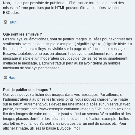
Non, il n’est pas possible de publier du HTML sur ce forum. La plupart des
mises en forme permises par le HTML peuvent être appliquées avec les
BBCodes.
Haut
Que sont les smileys ?
Les smileys, ou émoticônes, sont de petites images utilisées pour exprimer des
sentiments avec un code simple, exemple : :) signifie joyeux, :( signifie triste. La
liste complète des smileys est visible sur la page de rédaction de message.
Essayez toutefois de ne pas en abuser. Ils peuvent rapidement rendre un
message illisible et un modérateur peut décider de les retirer ou simplement
d’effacer le message. L’administrateur peut aussi avoir défini un nombre
maximum de smileys par message.
Haut
Puis-je publier des images ?
Oui, vous pouvez afficher des images dans vos messages. Par ailleurs, si
l’administrateur a autorisé les fichiers joints, vous pouvez charger une image
sur le forum. Autrement, vous devez lier une image placée sur un serveur Web
public, exemple : http://www.exemple.com/mon-image.gif. Vous ne pouvez pas
lier des images de votre ordinateur (sauf si c’est un serveur Web public) ni des
images placées derrière des mécanismes d’authentification, exemple : boîtes
aux lettres Hotmail ou Yahoo!, sites protégés par un mot de passe, etc. Pour
afficher l’image, utilisez la balise BBCode [img].