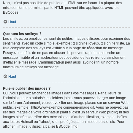
Non, il n’est pas possible de publier du HTML sur ce forum. La plupart des
mises en forme permises par le HTML peuvent être appliquées avec les
BBCodes.
Haut
Que sont les smileys ?
Les smileys, ou émoticônes, sont de petites images utilisées pour exprimer des
sentiments avec un code simple, exemple : :) signifie joyeux, :( signifie triste. La
liste complète des smileys est visible sur la page de rédaction de message.
Essayez toutefois de ne pas en abuser. Ils peuvent rapidement rendre un
message illisible et un modérateur peut décider de les retirer ou simplement
d’effacer le message. L’administrateur peut aussi avoir défini un nombre
maximum de smileys par message.
Haut
Puis-je publier des images ?
Oui, vous pouvez afficher des images dans vos messages. Par ailleurs, si
l’administrateur a autorisé les fichiers joints, vous pouvez charger une image
sur le forum. Autrement, vous devez lier une image placée sur un serveur Web
public, exemple : http://www.exemple.com/mon-image.gif. Vous ne pouvez pas
lier des images de votre ordinateur (sauf si c’est un serveur Web public) ni des
images placées derrière des mécanismes d’authentification, exemple : boîtes
aux lettres Hotmail ou Yahoo!, sites protégés par un mot de passe, etc. Pour
afficher l’image, utilisez la balise BBCode [img].