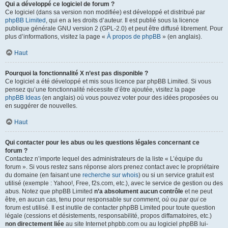
Qui a développé ce logiciel de forum ?
Ce logiciel (dans sa version non modifiée) est développé et distribué par
phpBB Limited
, qui en a les droits d’auteur. Il est publié sous la licence
publique générale GNU version 2 (GPL-2.0) et peut être diffusé librement. Pour
plus d’informations, visitez la page «
À propos de phpBB
» (en anglais).
Haut
Pourquoi la fonctionnalité X n’est pas disponible ?
Ce logiciel a été développé et mis sous licence par phpBB Limited. Si vous
pensez qu’une fonctionnalité nécessite d’être ajoutée, visitez la page
phpBB Ideas
(en anglais) où vous pouvez voter pour des idées proposées ou
en suggérer de nouvelles.
Haut
Qui contacter pour les abus ou les questions légales concernant ce
forum ?
Contactez n’importe lequel des administrateurs de la liste « L’équipe du
forum ». Si vous restez sans réponse alors prenez contact avec le propriétaire
du domaine (en faisant une
recherche sur whois
) ou si un service gratuit est
utilisé (exemple : Yahoo!, Free, f2s.com, etc.), avec le service de gestion ou des
abus. Notez que phpBB Limited
n’a absolument aucun contrôle
et ne peut
être, en aucun cas, tenu pour responsable sur
comment
,
où
ou
par qui
ce
forum est utilisé. Il est inutile de contacter phpBB Limited pour toute question
légale (cessions et désistements, responsabilité, propos diffamatoires, etc.)
non directement liée
au site Internet phpbb.com ou au logiciel phpBB lui-