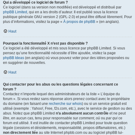
Qui a développé ce logiciel de forum ?
Ce logiciel (dans sa version non modifiée) est développé et distribué par
phpBB Limited
, qui en a les droits d’auteur. Il est publié sous la licence
publique générale GNU version 2 (GPL-2.0) et peut être diffusé librement. Pour
plus d’informations, visitez la page «
À propos de phpBB
» (en anglais).
Haut
Pourquoi la fonctionnalité X n’est pas disponible ?
Ce logiciel a été développé et mis sous licence par phpBB Limited. Si vous
pensez qu’une fonctionnalité nécessite d’être ajoutée, visitez la page
phpBB Ideas
(en anglais) où vous pouvez voter pour des idées proposées ou
en suggérer de nouvelles.
Haut
Qui contacter pour les abus ou les questions légales concernant ce
forum ?
Contactez n’importe lequel des administrateurs de la liste « L’équipe du
forum ». Si vous restez sans réponse alors prenez contact avec le propriétaire
du domaine (en faisant une
recherche sur whois
) ou si un service gratuit est
utilisé (exemple : Yahoo!, Free, f2s.com, etc.), avec le service de gestion ou des
abus. Notez que phpBB Limited
n’a absolument aucun contrôle
et ne peut
être, en aucun cas, tenu pour responsable sur
comment
,
où
ou
par qui
ce
forum est utilisé. Il est inutile de contacter phpBB Limited pour toute question
légale (cessions et désistements, responsabilité, propos diffamatoires, etc.)
non directement liée
au site Internet phpbb.com ou au logiciel phpBB lui-