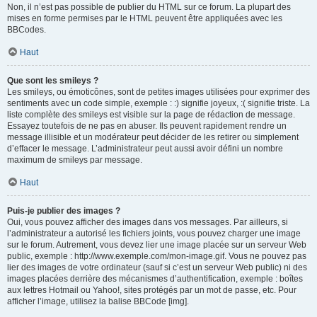
Non, il n’est pas possible de publier du HTML sur ce forum. La plupart des
mises en forme permises par le HTML peuvent être appliquées avec les
BBCodes.
Haut
Que sont les smileys ?
Les smileys, ou émoticônes, sont de petites images utilisées pour exprimer des
sentiments avec un code simple, exemple : :) signifie joyeux, :( signifie triste. La
liste complète des smileys est visible sur la page de rédaction de message.
Essayez toutefois de ne pas en abuser. Ils peuvent rapidement rendre un
message illisible et un modérateur peut décider de les retirer ou simplement
d’effacer le message. L’administrateur peut aussi avoir défini un nombre
maximum de smileys par message.
Haut
Puis-je publier des images ?
Oui, vous pouvez afficher des images dans vos messages. Par ailleurs, si
l’administrateur a autorisé les fichiers joints, vous pouvez charger une image
sur le forum. Autrement, vous devez lier une image placée sur un serveur Web
public, exemple : http://www.exemple.com/mon-image.gif. Vous ne pouvez pas
lier des images de votre ordinateur (sauf si c’est un serveur Web public) ni des
images placées derrière des mécanismes d’authentification, exemple : boîtes
aux lettres Hotmail ou Yahoo!, sites protégés par un mot de passe, etc. Pour
afficher l’image, utilisez la balise BBCode [img].