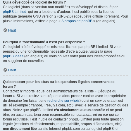
Qui a développé ce logiciel de forum ?
Ce logiciel (dans sa version non modifiée) est développé et distribué par
phpBB Limited
, qui en a les droits d’auteur. Il est publié sous la licence
publique générale GNU version 2 (GPL-2.0) et peut être diffusé librement. Pour
plus d’informations, visitez la page «
À propos de phpBB
» (en anglais).
Haut
Pourquoi la fonctionnalité X n’est pas disponible ?
Ce logiciel a été développé et mis sous licence par phpBB Limited. Si vous
pensez qu’une fonctionnalité nécessite d’être ajoutée, visitez la page
phpBB Ideas
(en anglais) où vous pouvez voter pour des idées proposées ou
en suggérer de nouvelles.
Haut
Qui contacter pour les abus ou les questions légales concernant ce
forum ?
Contactez n’importe lequel des administrateurs de la liste « L’équipe du
forum ». Si vous restez sans réponse alors prenez contact avec le propriétaire
du domaine (en faisant une
recherche sur whois
) ou si un service gratuit est
utilisé (exemple : Yahoo!, Free, f2s.com, etc.), avec le service de gestion ou des
abus. Notez que phpBB Limited
n’a absolument aucun contrôle
et ne peut
être, en aucun cas, tenu pour responsable sur
comment
,
où
ou
par qui
ce
forum est utilisé. Il est inutile de contacter phpBB Limited pour toute question
légale (cessions et désistements, responsabilité, propos diffamatoires, etc.)
non directement liée
au site Internet phpbb.com ou au logiciel phpBB lui-