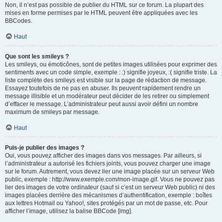
Non, il n’est pas possible de publier du HTML sur ce forum. La plupart des
mises en forme permises par le HTML peuvent être appliquées avec les
BBCodes.
Haut
Que sont les smileys ?
Les smileys, ou émoticônes, sont de petites images utilisées pour exprimer des
sentiments avec un code simple, exemple : :) signifie joyeux, :( signifie triste. La
liste complète des smileys est visible sur la page de rédaction de message.
Essayez toutefois de ne pas en abuser. Ils peuvent rapidement rendre un
message illisible et un modérateur peut décider de les retirer ou simplement
d’effacer le message. L’administrateur peut aussi avoir défini un nombre
maximum de smileys par message.
Haut
Puis-je publier des images ?
Oui, vous pouvez afficher des images dans vos messages. Par ailleurs, si
l’administrateur a autorisé les fichiers joints, vous pouvez charger une image
sur le forum. Autrement, vous devez lier une image placée sur un serveur Web
public, exemple : http://www.exemple.com/mon-image.gif. Vous ne pouvez pas
lier des images de votre ordinateur (sauf si c’est un serveur Web public) ni des
images placées derrière des mécanismes d’authentification, exemple : boîtes
aux lettres Hotmail ou Yahoo!, sites protégés par un mot de passe, etc. Pour
afficher l’image, utilisez la balise BBCode [img].