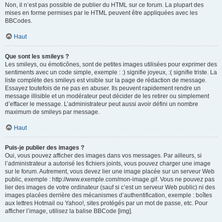
Non, il n’est pas possible de publier du HTML sur ce forum. La plupart des
mises en forme permises par le HTML peuvent être appliquées avec les
BBCodes.
Haut
Que sont les smileys ?
Les smileys, ou émoticônes, sont de petites images utilisées pour exprimer des
sentiments avec un code simple, exemple : :) signifie joyeux, :( signifie triste. La
liste complète des smileys est visible sur la page de rédaction de message.
Essayez toutefois de ne pas en abuser. Ils peuvent rapidement rendre un
message illisible et un modérateur peut décider de les retirer ou simplement
d’effacer le message. L’administrateur peut aussi avoir défini un nombre
maximum de smileys par message.
Haut
Puis-je publier des images ?
Oui, vous pouvez afficher des images dans vos messages. Par ailleurs, si
l’administrateur a autorisé les fichiers joints, vous pouvez charger une image
sur le forum. Autrement, vous devez lier une image placée sur un serveur Web
public, exemple : http://www.exemple.com/mon-image.gif. Vous ne pouvez pas
lier des images de votre ordinateur (sauf si c’est un serveur Web public) ni des
images placées derrière des mécanismes d’authentification, exemple : boîtes
aux lettres Hotmail ou Yahoo!, sites protégés par un mot de passe, etc. Pour
afficher l’image, utilisez la balise BBCode [img].