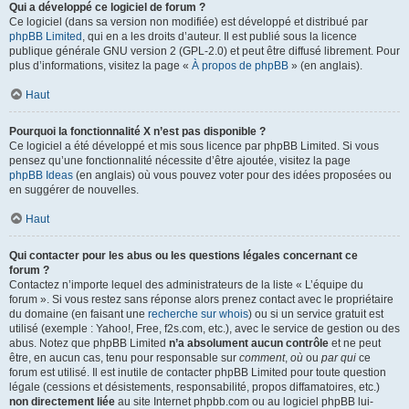
Qui a développé ce logiciel de forum ?
Ce logiciel (dans sa version non modifiée) est développé et distribué par
phpBB Limited
, qui en a les droits d’auteur. Il est publié sous la licence
publique générale GNU version 2 (GPL-2.0) et peut être diffusé librement. Pour
plus d’informations, visitez la page «
À propos de phpBB
» (en anglais).
Haut
Pourquoi la fonctionnalité X n’est pas disponible ?
Ce logiciel a été développé et mis sous licence par phpBB Limited. Si vous
pensez qu’une fonctionnalité nécessite d’être ajoutée, visitez la page
phpBB Ideas
(en anglais) où vous pouvez voter pour des idées proposées ou
en suggérer de nouvelles.
Haut
Qui contacter pour les abus ou les questions légales concernant ce
forum ?
Contactez n’importe lequel des administrateurs de la liste « L’équipe du
forum ». Si vous restez sans réponse alors prenez contact avec le propriétaire
du domaine (en faisant une
recherche sur whois
) ou si un service gratuit est
utilisé (exemple : Yahoo!, Free, f2s.com, etc.), avec le service de gestion ou des
abus. Notez que phpBB Limited
n’a absolument aucun contrôle
et ne peut
être, en aucun cas, tenu pour responsable sur
comment
,
où
ou
par qui
ce
forum est utilisé. Il est inutile de contacter phpBB Limited pour toute question
légale (cessions et désistements, responsabilité, propos diffamatoires, etc.)
non directement liée
au site Internet phpbb.com ou au logiciel phpBB lui-