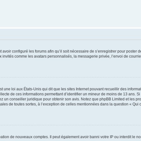
t avoir configuré les forums afin qu’il soit nécessaire de s’enregistrer pour poster
x invités comme les avatars personnalisés, la messagerie privée, l’envoi de courri
t une loi aux États-Unis qui dit que les sites Internet pouvant recueillir des infor
ollecte de ces informations permettant d’identifier un mineur de moins de 13 ans. S
tez un conseiller juridique pour obtenir son avis. Notez que phpBB Limited et les pr
gales de toutes sortes, à l’exception de celles mentionnées dans la question « Qui
réation de nouveaux comptes. Il peut également avoir banni votre IP ou interdit le no