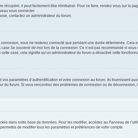
 récupéré, il peut facilement être réinitialisé. Pour ce faire, rendez vous sur la p
uveau vous connecter.
passe, contactez un administrateur du forum.
e connexion, vous ne resterez connecté que pendant une durée déterminée. Cela em
la case
Se souvenir de moi
lors de la connexion. Ce n’est pas recommandé si vous u
s cette case, cela signifie qu’un administrateur du forum a désactivé cette fonctionna
os paramètres d’authentification et votre connexion au forum. Ils fournissent aussi
teur du forum. Si vous rencontrez des problèmes de connexion ou de déconnexion, l
ockés dans notre base de données. Pour les modifier, accédez au
Panneau de l’util
 permettra de modifier tous les paramètres et préférences de votre compte.