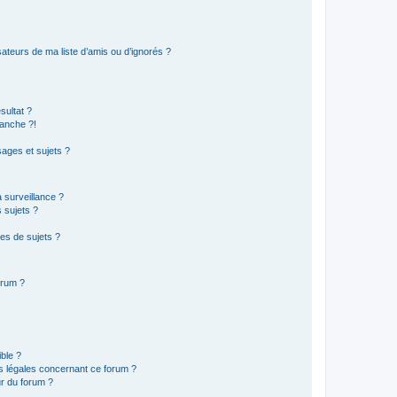
ateurs de ma liste d’amis ou d’ignorés ?
sultat ?
anche ?!
ages et sujets ?
a surveillance ?
 sujets ?
es de sujets ?
orum ?
ible ?
ns légales concernant ce forum ?
r du forum ?