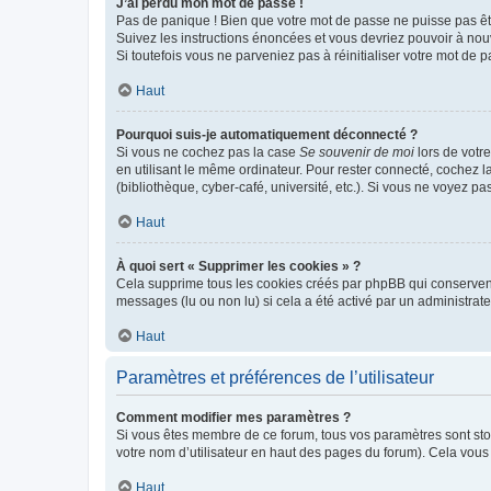
J’ai perdu mon mot de passe !
Pas de panique ! Bien que votre mot de passe ne puisse pas être
Suivez les instructions énoncées et vous devriez pouvoir à no
Si toutefois vous ne parveniez pas à réinitialiser votre mot de 
Haut
Pourquoi suis-je automatiquement déconnecté ?
Si vous ne cochez pas la case
Se souvenir de moi
lors de votr
en utilisant le même ordinateur. Pour rester connecté, cochez 
(bibliothèque, cyber-café, université, etc.). Si vous ne voyez pa
Haut
À quoi sert « Supprimer les cookies » ?
Cela supprime tous les cookies créés par phpBB qui conservent v
messages (lu ou non lu) si cela a été activé par un administra
Haut
Paramètres et préférences de l’utilisateur
Comment modifier mes paramètres ?
Si vous êtes membre de ce forum, tous vos paramètres sont st
votre nom d’utilisateur en haut des pages du forum). Cela vous
Haut