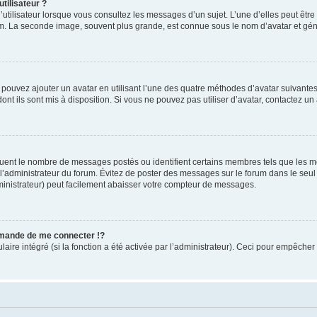
tilisateur ?
utilisateur lorsque vous consultez les messages d’un sujet. L’une d’elles peut êtr
rum. La seconde image, souvent plus grande, est connue sous le nom d’avatar et 
s pouvez ajouter un avatar en utilisant l’une des quatre méthodes d’avatar suivantes 
ont ils sont mis à disposition. Si vous ne pouvez pas utiliser d’avatar, contactez un
iquent le nombre de messages postés ou identifient certains membres tels que les 
ar l’administrateur du forum. Évitez de poster des messages sur le forum dans le seu
ministrateur) peut facilement abaisser votre compteur de messages.
mande de me connecter !?
re intégré (si la fonction a été activée par l’administrateur). Ceci pour empêcher l’u