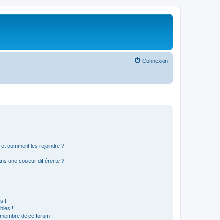
Connexion
s et comment les rejoindre ?
s une couleur différente ?
?
s !
bles !
n membre de ce forum !