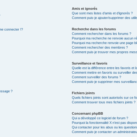
Amis et ignorés
Que sont mes listes d’amis et d’ignorés ?
?
Comment puis-je ajouter/supprimer des utilis
Recherche dans les forums
e connecter !?
Comment rechercher dans les forums ?
Pourquoi ma recherche ne renvoie aucun ré
Pourquoi ma recherche renvoie une page bl
Comment rechercher des membres ?
Comment puis-je trouver mes propres mess
Surveillance et favoris
Quelle est la différence entre les favoris et l
Comment mettre en favoris ou surveiller des
Comment surveiller des forums ?
Comment puis-je supprimer mes surveillanc
message ?
Fichiers joints
Quels fichiers joints sont autorisés sur ce f
Comment trouver tous mes fichiers joints ?
Concernant phpBB
Qui a développé ce logiciel de forum ?
Pourquoi la fonctionnalité X n’est pas dispon
Qui contacter pour les abus ou les questio
Comment puis-je contacter un administrateu