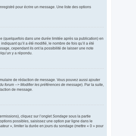
nregistré pour écrire un message. Une liste des options
 (quelquefois dans une durée limitée après sa publication) en
iquant qu’il a été modifié, le nombre de fois qu’il a été
sage, cependant ils ont la possibilité de laisser une note
elqu’un y a répondu.
rmulaire de rédaction de message. Vous pouvez aussi ajouter
du forum --> Modifier les préférences de message
). Par la suite,
daction de message.
ermissions), cliquez sur l’onglet
Sondage
sous la partie
ptions possibles, saisissez une option par ligne dans le
ateur », limiter la durée en jours du sondage (mettre « 0 » pour