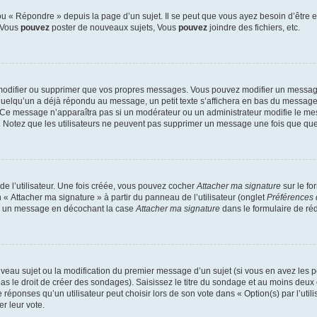
 « Répondre » depuis la page d’un sujet. Il se peut que vous ayez besoin d’être e
: Vous
pouvez
poster de nouveaux sujets, Vous
pouvez
joindre des fichiers, etc.
modifier ou supprimer que vos propres messages. Vous pouvez modifier un message
lqu’un a déjà répondu au message, un petit texte s’affichera en bas du message ind
n. Ce message n’apparaîtra pas si un modérateur ou un administrateur modifie le mes
ive. Notez que les utilisateurs ne peuvent pas supprimer un message une fois que qu
e l’utilisateur. Une fois créée, vous pouvez cocher
Attacher ma signature
sur le fo
 « Attacher ma signature » à partir du panneau de l’utilisateur (onglet
Préférences 
 à un message en décochant la case
Attacher ma signature
dans le formulaire de ré
ouveau sujet ou la modification du premier message d’un sujet (si vous en avez les p
 le droit de créer des sondages). Saisissez le titre du sondage et au moins deux o
onses qu’un utilisateur peut choisir lors de son vote dans « Option(s) par l’utilis
er leur vote.