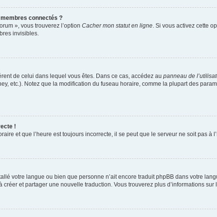
s membres connectés ?
forum », vous trouverez l’option
Cacher mon statut en ligne
. Si vous activez cette o
es invisibles.
ifférent de celui dans lequel vous êtes. Dans ce cas, accédez au
panneau de l’utilisa
ney, etc.). Notez que la modification du fuseau horaire, comme la plupart des para
ecte !
aire et que l’heure est toujours incorrecte, il se peut que le serveur ne soit pas à
installé votre langue ou bien que personne n’ait encore traduit phpBB dans votre l
s à créer et partager une nouvelle traduction. Vous trouverez plus d’informations sur l