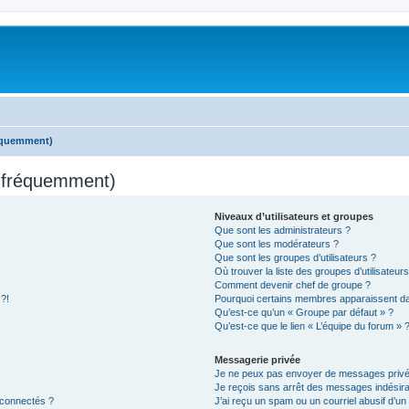
réquemment)
s fréquemment)
Niveaux d’utilisateurs et groupes
Que sont les administrateurs ?
Que sont les modérateurs ?
Que sont les groupes d’utilisateurs ?
Où trouver la liste des groupes d’utilisateur
Comment devenir chef de groupe ?
 ?!
Pourquoi certains membres apparaissent dan
Qu’est-ce qu’un « Groupe par défaut » ?
Qu’est-ce que le lien « L’équipe du forum » 
Messagerie privée
Je ne peux pas envoyer de messages privé
Je reçois sans arrêt des messages indésira
 connectés ?
J’ai reçu un spam ou un courriel abusif d’u