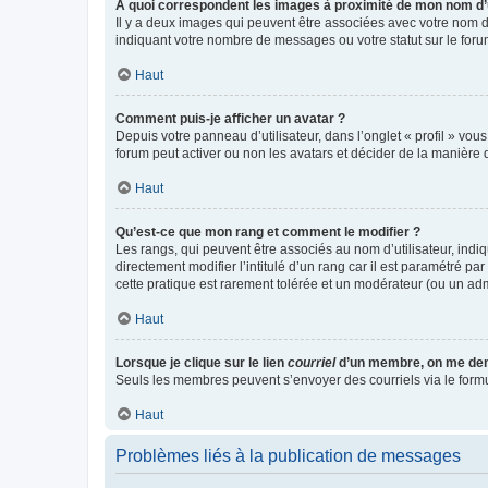
A quoi correspondent les images à proximité de mon nom d’u
Il y a deux images qui peuvent être associées avec votre nom d’
indiquant votre nombre de messages ou votre statut sur le fo
Haut
Comment puis-je afficher un avatar ?
Depuis votre panneau d’utilisateur, dans l’onglet « profil » vou
forum peut activer ou non les avatars et décider de la manière d
Haut
Qu’est-ce que mon rang et comment le modifier ?
Les rangs, qui peuvent être associés au nom d’utilisateur, ind
directement modifier l’intitulé d’un rang car il est paramétré p
cette pratique est rarement tolérée et un modérateur (ou un ad
Haut
Lorsque je clique sur le lien
courriel
d’un membre, on me de
Seuls les membres peuvent s’envoyer des courriels via le formulai
Haut
Problèmes liés à la publication de messages