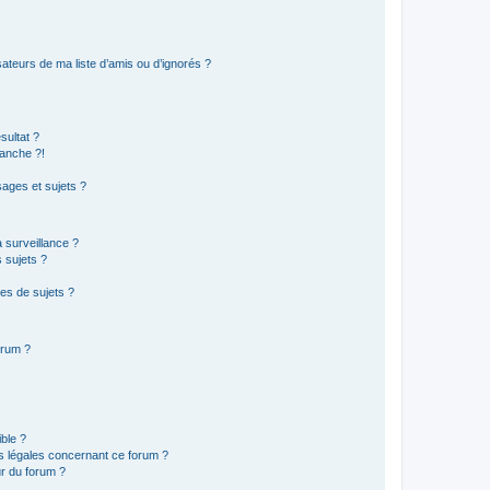
ateurs de ma liste d’amis ou d’ignorés ?
sultat ?
anche ?!
ages et sujets ?
a surveillance ?
 sujets ?
es de sujets ?
orum ?
ible ?
ns légales concernant ce forum ?
r du forum ?