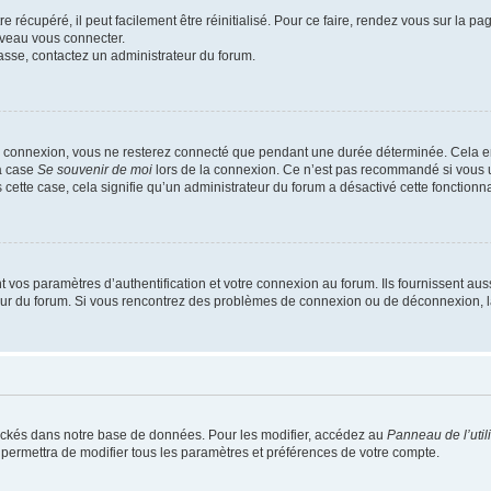
 récupéré, il peut facilement être réinitialisé. Pour ce faire, rendez vous sur la p
uveau vous connecter.
passe, contactez un administrateur du forum.
e connexion, vous ne resterez connecté que pendant une durée déterminée. Cela em
la case
Se souvenir de moi
lors de la connexion. Ce n’est pas recommandé si vous u
s cette case, cela signifie qu’un administrateur du forum a désactivé cette fonctionna
os paramètres d’authentification et votre connexion au forum. Ils fournissent aussi
teur du forum. Si vous rencontrez des problèmes de connexion ou de déconnexion, l
ockés dans notre base de données. Pour les modifier, accédez au
Panneau de l’util
 permettra de modifier tous les paramètres et préférences de votre compte.