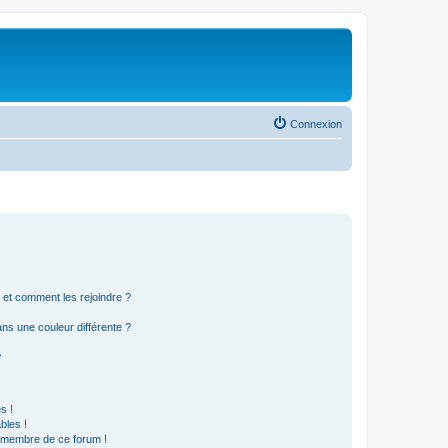
Connexion
s et comment les rejoindre ?
s une couleur différente ?
?
s !
bles !
n membre de ce forum !