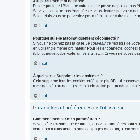
J’ai perdu mon mot de passe !
Pas de panique ! Bien que votre mot de passe ne puisse pas être
Suivez les instructions énoncées et vous devriez pouvoir à no
Si toutefois vous ne parveniez pas à réinitialiser votre mot de 
Haut
Pourquoi suis-je automatiquement déconnecté ?
Si vous ne cochez pas la case
Se souvenir de moi
lors de votr
en utilisant le même ordinateur. Pour rester connecté, cochez 
(bibliothèque, cyber-café, université, etc.). Si vous ne voyez pa
Haut
À quoi sert « Supprimer les cookies » ?
Cela supprime tous les cookies créés par phpBB qui conservent v
messages (lu ou non lu) si cela a été activé par un administra
Haut
Paramètres et préférences de l’utilisateur
Comment modifier mes paramètres ?
Si vous êtes membre de ce forum, tous vos paramètres sont st
votre nom d’utilisateur en haut des pages du forum). Cela vous
Haut