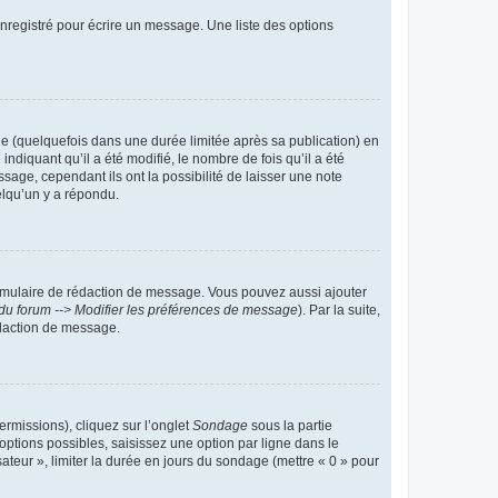
nregistré pour écrire un message. Une liste des options
 (quelquefois dans une durée limitée après sa publication) en
iquant qu’il a été modifié, le nombre de fois qu’il a été
sage, cependant ils ont la possibilité de laisser une note
elqu’un y a répondu.
rmulaire de rédaction de message. Vous pouvez aussi ajouter
du forum --> Modifier les préférences de message
). Par la suite,
daction de message.
ermissions), cliquez sur l’onglet
Sondage
sous la partie
ptions possibles, saisissez une option par ligne dans le
ateur », limiter la durée en jours du sondage (mettre « 0 » pour