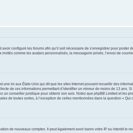
t avoir configuré les forums afin qu’il soit nécessaire de s’enregistrer pour poster
x invités comme les avatars personnalisés, la messagerie privée, l’envoi de courri
t une loi aux États-Unis qui dit que les sites Internet pouvant recueillir des infor
ollecte de ces informations permettant d’identifier un mineur de moins de 13 ans. S
tez un conseiller juridique pour obtenir son avis. Notez que phpBB Limited et les pr
gales de toutes sortes, à l’exception de celles mentionnées dans la question « Qui
réation de nouveaux comptes. Il peut également avoir banni votre IP ou interdit le no