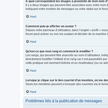
A quoi correspondent les images à proximité de mon nom d’u
Il y a deux images qui peuvent être associées avec votre nom d’
indiquant votre nombre de messages ou votre statut sur le fo
Haut
Comment puis-je afficher un avatar ?
Depuis votre panneau d’utilisateur, dans l’onglet « profil » vou
forum peut activer ou non les avatars et décider de la manière d
Haut
Qu’est-ce que mon rang et comment le modifier ?
Les rangs, qui peuvent être associés au nom d’utilisateur, ind
directement modifier l’intitulé d’un rang car il est paramétré p
cette pratique est rarement tolérée et un modérateur (ou un ad
Haut
Lorsque je clique sur le lien
courriel
d’un membre, on me de
Seuls les membres peuvent s’envoyer des courriels via le formulai
Haut
Problèmes liés à la publication de messages