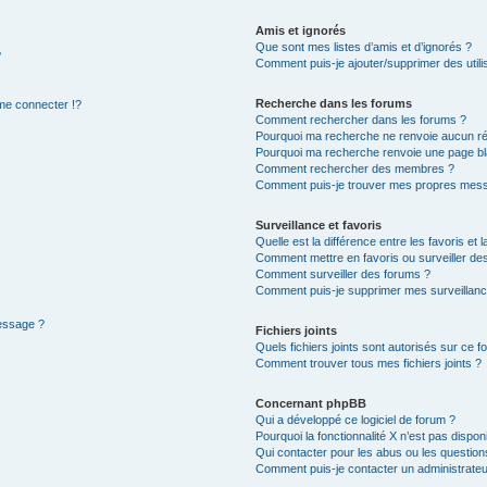
Amis et ignorés
Que sont mes listes d’amis et d’ignorés ?
?
Comment puis-je ajouter/supprimer des utilis
Recherche dans les forums
e connecter !?
Comment rechercher dans les forums ?
Pourquoi ma recherche ne renvoie aucun ré
Pourquoi ma recherche renvoie une page bl
Comment rechercher des membres ?
Comment puis-je trouver mes propres mess
Surveillance et favoris
Quelle est la différence entre les favoris et l
Comment mettre en favoris ou surveiller des
Comment surveiller des forums ?
Comment puis-je supprimer mes surveillanc
message ?
Fichiers joints
Quels fichiers joints sont autorisés sur ce f
Comment trouver tous mes fichiers joints ?
Concernant phpBB
Qui a développé ce logiciel de forum ?
Pourquoi la fonctionnalité X n’est pas dispon
Qui contacter pour les abus ou les questio
Comment puis-je contacter un administrateu