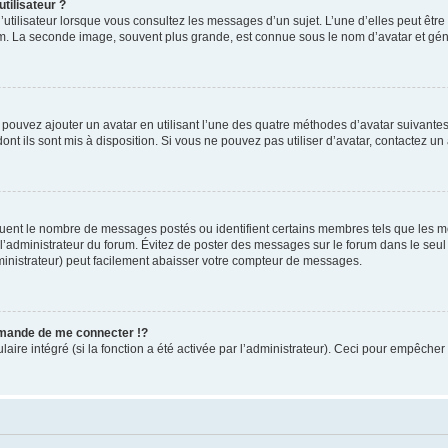
tilisateur ?
utilisateur lorsque vous consultez les messages d’un sujet. L’une d’elles peut êtr
rum. La seconde image, souvent plus grande, est connue sous le nom d’avatar et 
s pouvez ajouter un avatar en utilisant l’une des quatre méthodes d’avatar suivantes 
ont ils sont mis à disposition. Si vous ne pouvez pas utiliser d’avatar, contactez un
iquent le nombre de messages postés ou identifient certains membres tels que les 
ar l’administrateur du forum. Évitez de poster des messages sur le forum dans le seu
ministrateur) peut facilement abaisser votre compteur de messages.
mande de me connecter !?
re intégré (si la fonction a été activée par l’administrateur). Ceci pour empêcher l’u