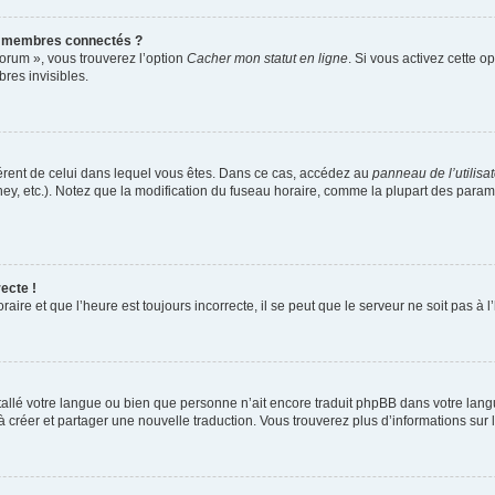
s membres connectés ?
forum », vous trouverez l’option
Cacher mon statut en ligne
. Si vous activez cette o
es invisibles.
ifférent de celui dans lequel vous êtes. Dans ce cas, accédez au
panneau de l’utilisa
ney, etc.). Notez que la modification du fuseau horaire, comme la plupart des para
ecte !
aire et que l’heure est toujours incorrecte, il se peut que le serveur ne soit pas à
installé votre langue ou bien que personne n’ait encore traduit phpBB dans votre l
s à créer et partager une nouvelle traduction. Vous trouverez plus d’informations sur l