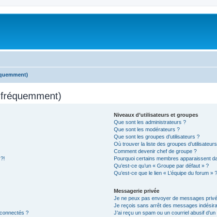
réquemment)
s fréquemment)
Niveaux d’utilisateurs et groupes
Que sont les administrateurs ?
Que sont les modérateurs ?
Que sont les groupes d’utilisateurs ?
Où trouver la liste des groupes d’utilisateur
Comment devenir chef de groupe ?
 ?!
Pourquoi certains membres apparaissent dan
Qu’est-ce qu’un « Groupe par défaut » ?
Qu’est-ce que le lien « L’équipe du forum » 
Messagerie privée
Je ne peux pas envoyer de messages privé
Je reçois sans arrêt des messages indésira
 connectés ?
J’ai reçu un spam ou un courriel abusif d’u