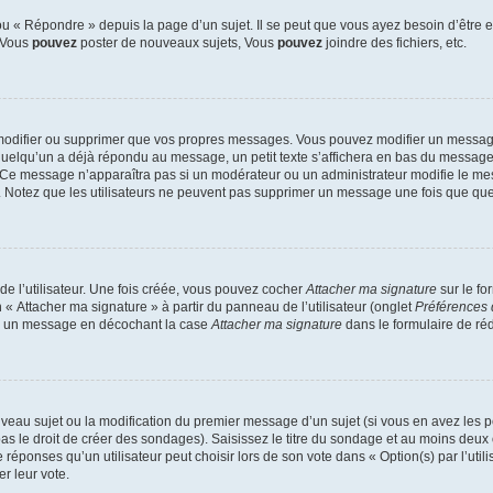
 « Répondre » depuis la page d’un sujet. Il se peut que vous ayez besoin d’être e
: Vous
pouvez
poster de nouveaux sujets, Vous
pouvez
joindre des fichiers, etc.
modifier ou supprimer que vos propres messages. Vous pouvez modifier un message
lqu’un a déjà répondu au message, un petit texte s’affichera en bas du message ind
n. Ce message n’apparaîtra pas si un modérateur ou un administrateur modifie le mes
ive. Notez que les utilisateurs ne peuvent pas supprimer un message une fois que qu
e l’utilisateur. Une fois créée, vous pouvez cocher
Attacher ma signature
sur le fo
 « Attacher ma signature » à partir du panneau de l’utilisateur (onglet
Préférences 
 à un message en décochant la case
Attacher ma signature
dans le formulaire de ré
ouveau sujet ou la modification du premier message d’un sujet (si vous en avez les p
 le droit de créer des sondages). Saisissez le titre du sondage et au moins deux o
onses qu’un utilisateur peut choisir lors de son vote dans « Option(s) par l’utilis
er leur vote.