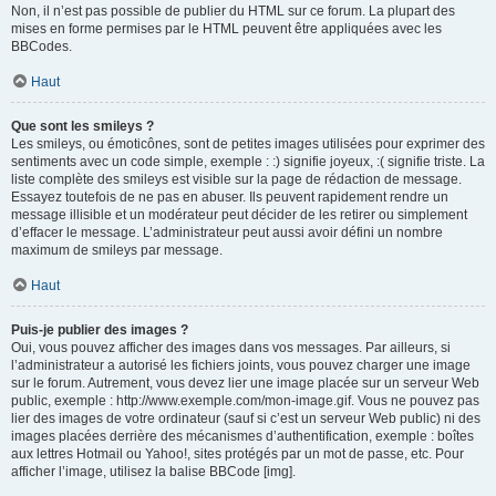
Non, il n’est pas possible de publier du HTML sur ce forum. La plupart des
mises en forme permises par le HTML peuvent être appliquées avec les
BBCodes.
Haut
Que sont les smileys ?
Les smileys, ou émoticônes, sont de petites images utilisées pour exprimer des
sentiments avec un code simple, exemple : :) signifie joyeux, :( signifie triste. La
liste complète des smileys est visible sur la page de rédaction de message.
Essayez toutefois de ne pas en abuser. Ils peuvent rapidement rendre un
message illisible et un modérateur peut décider de les retirer ou simplement
d’effacer le message. L’administrateur peut aussi avoir défini un nombre
maximum de smileys par message.
Haut
Puis-je publier des images ?
Oui, vous pouvez afficher des images dans vos messages. Par ailleurs, si
l’administrateur a autorisé les fichiers joints, vous pouvez charger une image
sur le forum. Autrement, vous devez lier une image placée sur un serveur Web
public, exemple : http://www.exemple.com/mon-image.gif. Vous ne pouvez pas
lier des images de votre ordinateur (sauf si c’est un serveur Web public) ni des
images placées derrière des mécanismes d’authentification, exemple : boîtes
aux lettres Hotmail ou Yahoo!, sites protégés par un mot de passe, etc. Pour
afficher l’image, utilisez la balise BBCode [img].