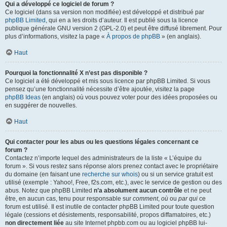
Qui a développé ce logiciel de forum ?
Ce logiciel (dans sa version non modifiée) est développé et distribué par
phpBB Limited
, qui en a les droits d’auteur. Il est publié sous la licence
publique générale GNU version 2 (GPL-2.0) et peut être diffusé librement. Pour
plus d’informations, visitez la page «
À propos de phpBB
» (en anglais).
Haut
Pourquoi la fonctionnalité X n’est pas disponible ?
Ce logiciel a été développé et mis sous licence par phpBB Limited. Si vous
pensez qu’une fonctionnalité nécessite d’être ajoutée, visitez la page
phpBB Ideas
(en anglais) où vous pouvez voter pour des idées proposées ou
en suggérer de nouvelles.
Haut
Qui contacter pour les abus ou les questions légales concernant ce
forum ?
Contactez n’importe lequel des administrateurs de la liste « L’équipe du
forum ». Si vous restez sans réponse alors prenez contact avec le propriétaire
du domaine (en faisant une
recherche sur whois
) ou si un service gratuit est
utilisé (exemple : Yahoo!, Free, f2s.com, etc.), avec le service de gestion ou des
abus. Notez que phpBB Limited
n’a absolument aucun contrôle
et ne peut
être, en aucun cas, tenu pour responsable sur
comment
,
où
ou
par qui
ce
forum est utilisé. Il est inutile de contacter phpBB Limited pour toute question
légale (cessions et désistements, responsabilité, propos diffamatoires, etc.)
non directement liée
au site Internet phpbb.com ou au logiciel phpBB lui-