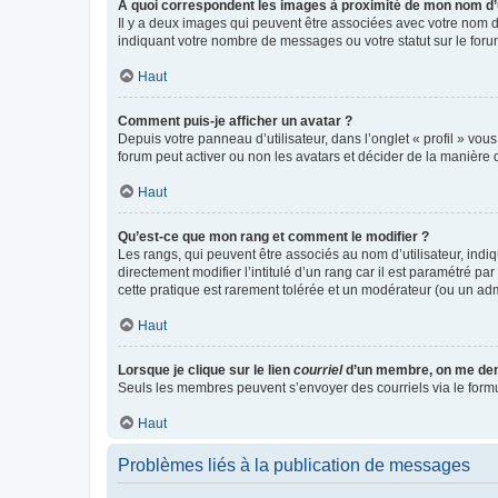
A quoi correspondent les images à proximité de mon nom d’u
Il y a deux images qui peuvent être associées avec votre nom d’
indiquant votre nombre de messages ou votre statut sur le fo
Haut
Comment puis-je afficher un avatar ?
Depuis votre panneau d’utilisateur, dans l’onglet « profil » vou
forum peut activer ou non les avatars et décider de la manière d
Haut
Qu’est-ce que mon rang et comment le modifier ?
Les rangs, qui peuvent être associés au nom d’utilisateur, ind
directement modifier l’intitulé d’un rang car il est paramétré p
cette pratique est rarement tolérée et un modérateur (ou un ad
Haut
Lorsque je clique sur le lien
courriel
d’un membre, on me de
Seuls les membres peuvent s’envoyer des courriels via le formulai
Haut
Problèmes liés à la publication de messages