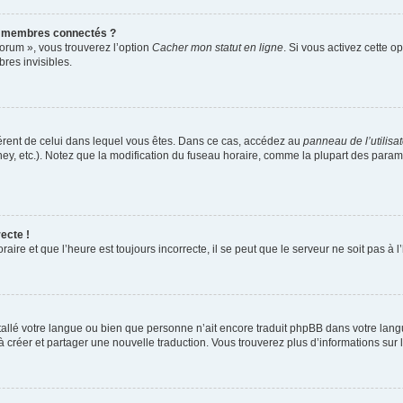
s membres connectés ?
forum », vous trouverez l’option
Cacher mon statut en ligne
. Si vous activez cette o
es invisibles.
ifférent de celui dans lequel vous êtes. Dans ce cas, accédez au
panneau de l’utilisa
ney, etc.). Notez que la modification du fuseau horaire, comme la plupart des para
ecte !
aire et que l’heure est toujours incorrecte, il se peut que le serveur ne soit pas à
installé votre langue ou bien que personne n’ait encore traduit phpBB dans votre l
s à créer et partager une nouvelle traduction. Vous trouverez plus d’informations sur l