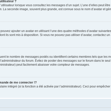
tilisateur ?
utilisateur lorsque vous consultez les messages d’un sujet. L’une d’elles peut êtr
rum. La seconde image, souvent plus grande, est connue sous le nom d’avatar et 
s pouvez ajouter un avatar en utilisant l’une des quatre méthodes d’avatar suivantes 
ont ils sont mis à disposition. Si vous ne pouvez pas utiliser d’avatar, contactez un
iquent le nombre de messages postés ou identifient certains membres tels que les 
ar l’administrateur du forum. Évitez de poster des messages sur le forum dans le seu
ministrateur) peut facilement abaisser votre compteur de messages.
mande de me connecter !?
re intégré (si la fonction a été activée par l’administrateur). Ceci pour empêcher l’u