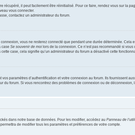
 récupéré, il peut facilement être réinitialisé. Pour ce faire, rendez vous sur la p
uveau vous connecter.
passe, contactez un administrateur du forum.
e connexion, vous ne resterez connecté que pendant une durée déterminée. Cela em
la case
Se souvenir de moi
lors de la connexion. Ce n’est pas recommandé si vous u
s cette case, cela signifie qu’un administrateur du forum a désactivé cette fonctionna
os paramètres d’authentification et votre connexion au forum. Ils fournissent aussi
teur du forum. Si vous rencontrez des problèmes de connexion ou de déconnexion, l
ockés dans notre base de données. Pour les modifier, accédez au
Panneau de l’util
 permettra de modifier tous les paramètres et préférences de votre compte.