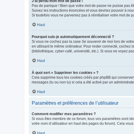
J’ai perdu mon mot de passe !
Pas de panique ! Bien que votre mot de passe ne puisse pas être
Suivez les instructions énoncées et vous devriez pouvoir à no
Si toutefois vous ne parveniez pas à réinitialiser votre mot de 
Haut
Pourquoi suis-je automatiquement déconnecté ?
Si vous ne cochez pas la case
Se souvenir de moi
lors de votr
en utilisant le même ordinateur. Pour rester connecté, cochez 
(bibliothèque, cyber-café, université, etc.). Si vous ne voyez pa
Haut
À quoi sert « Supprimer les cookies » ?
Cela supprime tous les cookies créés par phpBB qui conservent v
messages (lu ou non lu) si cela a été activé par un administra
Haut
Paramètres et préférences de l’utilisateur
Comment modifier mes paramètres ?
Si vous êtes membre de ce forum, tous vos paramètres sont st
votre nom d’utilisateur en haut des pages du forum). Cela vous
Haut