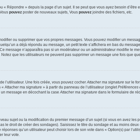
 « Répondre » depuis la page d’un sujet. Il se peut que vous ayez besoin d’être e
: Vous
pouvez
poster de nouveaux sujets, Vous
pouvez
joindre des fichiers, etc.
modifier ou supprimer que vos propres messages. Vous pouvez modifier un message
lqu’un a déjà répondu au message, un petit texte s’affichera en bas du message ind
n. Ce message n’apparaîtra pas si un modérateur ou un administrateur modifie le mes
ive. Notez que les utilisateurs ne peuvent pas supprimer un message une fois que qu
e l’utilisateur. Une fois créée, vous pouvez cocher
Attacher ma signature
sur le fo
 « Attacher ma signature » à partir du panneau de l’utilisateur (onglet
Préférences 
 à un message en décochant la case
Attacher ma signature
dans le formulaire de ré
ouveau sujet ou la modification du premier message d’un sujet (si vous en avez les p
 le droit de créer des sondages). Saisissez le titre du sondage et au moins deux o
onses qu’un utilisateur peut choisir lors de son vote dans « Option(s) par l’utilis
er leur vote.