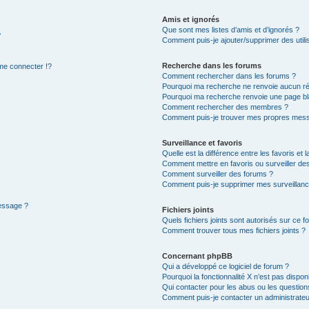
Amis et ignorés
Que sont mes listes d’amis et d’ignorés ?
?
Comment puis-je ajouter/supprimer des utilis
Recherche dans les forums
e connecter !?
Comment rechercher dans les forums ?
Pourquoi ma recherche ne renvoie aucun ré
Pourquoi ma recherche renvoie une page bl
Comment rechercher des membres ?
Comment puis-je trouver mes propres mess
Surveillance et favoris
Quelle est la différence entre les favoris et l
Comment mettre en favoris ou surveiller des
Comment surveiller des forums ?
Comment puis-je supprimer mes surveillanc
message ?
Fichiers joints
Quels fichiers joints sont autorisés sur ce f
Comment trouver tous mes fichiers joints ?
Concernant phpBB
Qui a développé ce logiciel de forum ?
Pourquoi la fonctionnalité X n’est pas dispon
Qui contacter pour les abus ou les questio
Comment puis-je contacter un administrateu