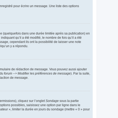
nregistré pour écrire un message. Une liste des options
 (quelquefois dans une durée limitée après sa publication) en
iquant qu’il a été modifié, le nombre de fois qu’il a été
sage, cependant ils ont la possibilité de laisser une note
elqu’un y a répondu.
rmulaire de rédaction de message. Vous pouvez aussi ajouter
du forum --> Modifier les préférences de message
). Par la suite,
daction de message.
ermissions), cliquez sur l’onglet
Sondage
sous la partie
ptions possibles, saisissez une option par ligne dans le
ateur », limiter la durée en jours du sondage (mettre « 0 » pour