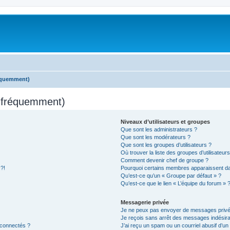
réquemment)
s fréquemment)
Niveaux d’utilisateurs et groupes
Que sont les administrateurs ?
Que sont les modérateurs ?
Que sont les groupes d’utilisateurs ?
Où trouver la liste des groupes d’utilisateur
Comment devenir chef de groupe ?
 ?!
Pourquoi certains membres apparaissent dan
Qu’est-ce qu’un « Groupe par défaut » ?
Qu’est-ce que le lien « L’équipe du forum » 
Messagerie privée
Je ne peux pas envoyer de messages privé
Je reçois sans arrêt des messages indésira
 connectés ?
J’ai reçu un spam ou un courriel abusif d’u