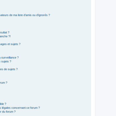
ateurs de ma liste d’amis ou d’ignorés ?
sultat ?
anche ?!
ages et sujets ?
a surveillance ?
 sujets ?
es de sujets ?
orum ?
ible ?
ns légales concernant ce forum ?
r du forum ?