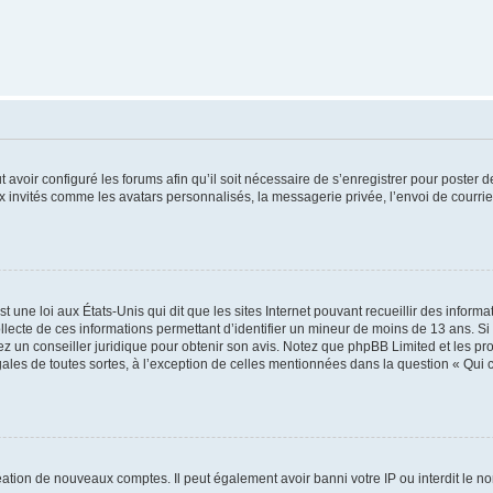
t avoir configuré les forums afin qu’il soit nécessaire de s’enregistrer pour poster
x invités comme les avatars personnalisés, la messagerie privée, l’envoi de courri
t une loi aux États-Unis qui dit que les sites Internet pouvant recueillir des infor
ollecte de ces informations permettant d’identifier un mineur de moins de 13 ans. S
tez un conseiller juridique pour obtenir son avis. Notez que phpBB Limited et les pr
gales de toutes sortes, à l’exception de celles mentionnées dans la question « Qui
réation de nouveaux comptes. Il peut également avoir banni votre IP ou interdit le no