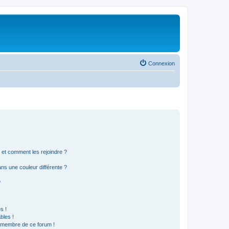
Connexion
s et comment les rejoindre ?
s une couleur différente ?
?
s !
bles !
n membre de ce forum !